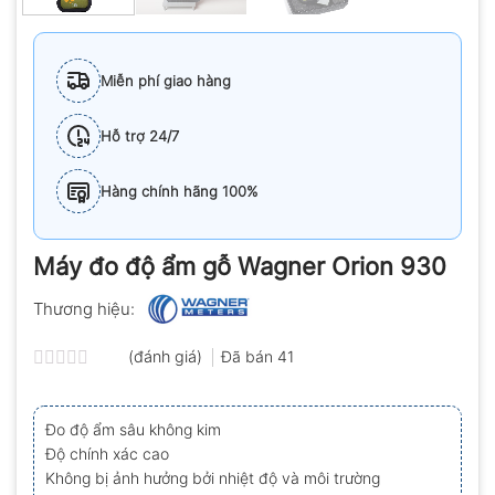
Miễn phí giao hàng
Hỗ trợ 24/7
Hàng chính hãng 100%
Máy đo độ ẩm gỗ Wagner Orion 930
Thương hiệu:
(đánh giá)
Đã bán
41
Được
xếp
hạng
Đo độ ẩm sâu không kim
0.0
Độ chính xác cao
5
sao
Không bị ảnh hưởng bởi nhiệt độ và môi trường