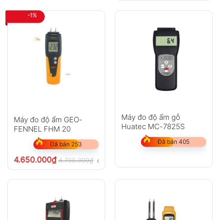
-1%
Máy đo độ ẩm gỗ
Máy đo độ ẩm GEO-
Huatec MC-7825S
FENNEL FHM 20
Đã bán 405
Đã bán 253
4.650.000
₫
4.700.000
₫
chưa VAT 8%