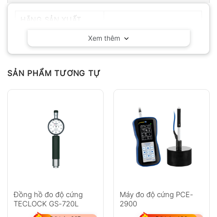
HÃNG SẢN XUẤT
Huatec – Trung Quốc
Xem thêm
SẢN PHẨM TƯƠNG TỰ
Đồng hồ đo độ cứng
Máy đo độ cứng PCE-
TECLOCK GS-720L
2900