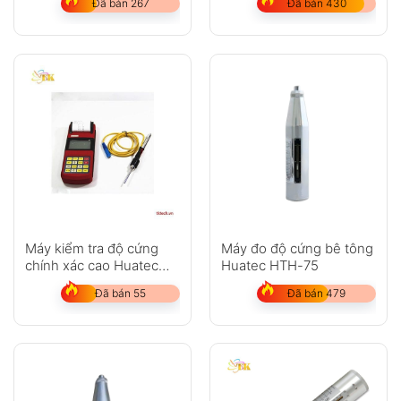
Đã bán 267
Đã bán 430
Máy kiểm tra độ cứng
Máy đo độ cứng bê tông
chính xác cao Huatec
Huatec HTH-75
RHL160
Đã bán 55
Đã bán 479