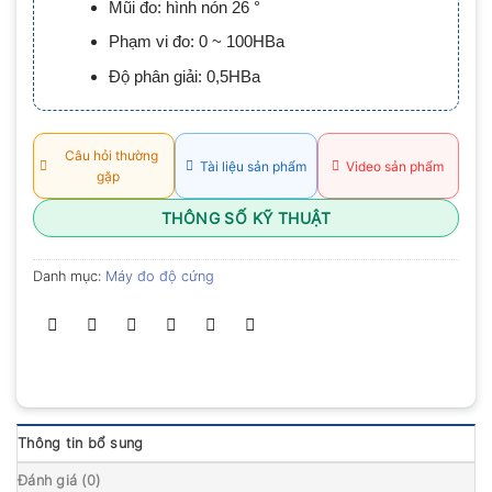
Mũi đo: hình nón 26 °
0.0
5
Phạm vi đo: 0 ~ 100HBa
sao
Độ phân giải: 0,5HBa
Câu hỏi thường
Tài liệu sản phẩm
Video sản phẩm
gặp
THÔNG SỐ KỸ THUẬT
Danh mục:
Máy đo độ cứng
Thông tin bổ sung
Đánh giá (0)