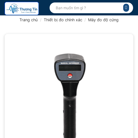
Bỏ
Tìm
kiếm:
qua
nội
Trang chủ
/
Thiết bị đo chính xác
/
Máy đo độ cứng
dung