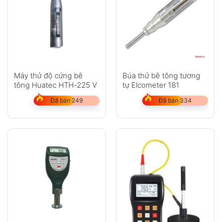
Máy thử độ cứng bê
Búa thử bê tông tương
tông Huatec HTH-225 V
tự Elcometer 181
Đã bán 249
Đã bán 334