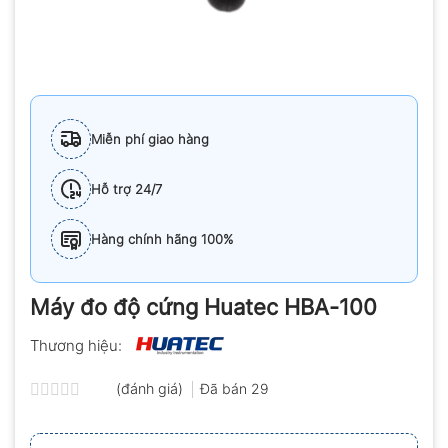
Miễn phí giao hàng
Hỗ trợ 24/7
Hàng chính hãng 100%
Máy đo độ cứng Huatec HBA-100
Thương hiệu:
(đánh giá)
Đã bán
29
Được
xếp
hạng