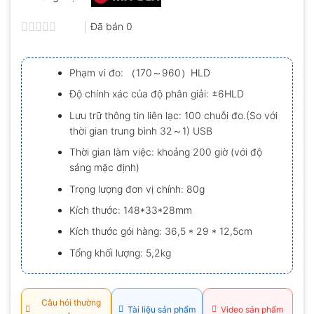
Đã bán
0
Được
xếp
hạng
Phạm vi đo: （170～960）HLD
0.0
5
Độ chính xác của độ phân giải: ±6HLD
sao
Lưu trữ thông tin liên lạc: 100 chuỗi đo.(So với
thời gian trung bình 32～1) USB
Thời gian làm việc: khoảng 200 giờ (với độ
sáng mặc định)
Trọng lượng đơn vị chính: 80g
Kích thước: 148*33*28mm
Kích thước gói hàng: 36,5 * 29 * 12,5cm
Tổng khối lượng: 5,2kg
Câu hỏi thường
Tài liệu sản phẩm
Video sản phẩm