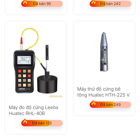
Đã bán 95
Đã bán 242
Máy thử độ cứng bê
tông Huatec HTH-225 V
Đã bán 249
Máy đo độ cứng Leebs
Huatec RHL-40B
Đã bán 123