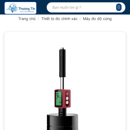
Bỏ
Tìm
kiếm:
qua
nội
Trang chủ
/
Thiết bị đo chính xác
/
Máy đo độ cứng
dung