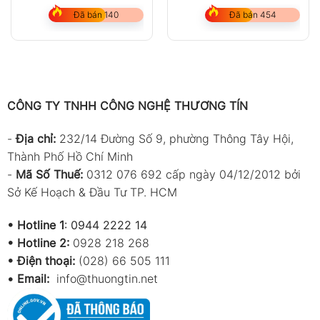
nghệ siêu âm Đức)
Đã bán 140
Đã bán 454
CÔNG TY TNHH CÔNG NGHỆ THƯƠNG TÍN
-
Địa chỉ:
232/14 Đường Số 9, phường Thông Tây Hội,
Thành Phố Hồ Chí Minh
-
Mã Số Thuế:
0312 076 692 cấp ngày 04/12/2012 bởi
Sở Kế Hoạch & Đầu Tư TP. HCM
•
Hotline 1
:
0944 2222 14
•
Hotline 2:
0928 218 268
• Điện thoại:
(028) 66 505 111
•
Email:
info@thuongtin.net