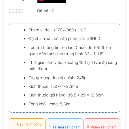
Đã bán
0
Được
xếp
hạng
Phạm vi đo: （170～960）HLD
0.0
5
Độ chính xác của độ phân giải: ±6HLD
sao
Lưu trữ thông tin liên lạc: Chuỗi đo 100.(Liên
quan đến thời gian trung bình 32～1) US
Thời gian làm việc: khoảng 100 giờ (với độ sáng
mặc định)
Trọng lượng đơn vị chính: 245g
Kích thước: 150*74*32mm
Kích thước gói hàng: 36,5 * 29 * 12,5cm
Tổng khối lượng: 5,3kg
Câu hỏi thường
Tài liệu sản phẩm
Video sản phẩm