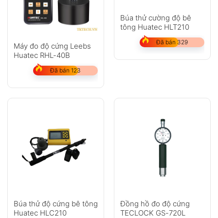
Búa thử cường độ bê
tông Huatec HLT210
Đã bán 329
Máy đo độ cứng Leebs
Huatec RHL-40B
Đã bán 123
Búa thử độ cứng bê tông
Đồng hồ đo độ cứng
Huatec HLC210
TECLOCK GS-720L