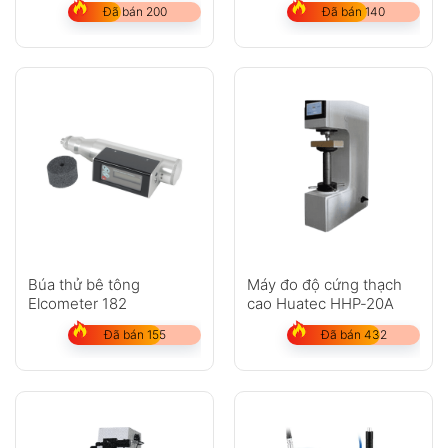
Đã bán 200
Đã bán 140
Búa thử bê tông
Máy đo độ cứng thạch
Elcometer 182
cao Huatec HHP-20A
Đã bán 155
Đã bán 432