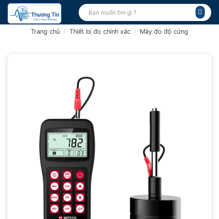
Bỏ
Tìm
kiếm:
qua
nội
Trang chủ
/
Thiết bị đo chính xác
/
Máy đo độ cứng
dung