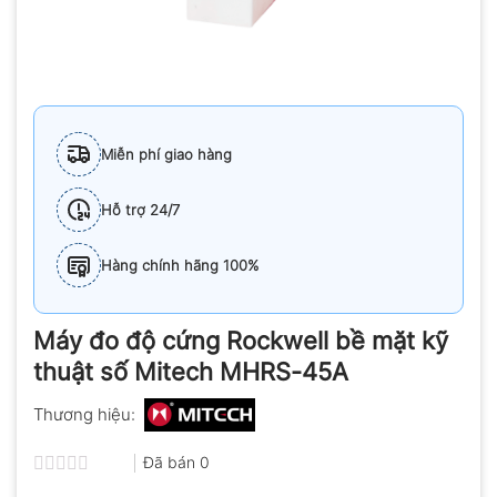
Miễn phí giao hàng
Hỗ trợ 24/7
Hàng chính hãng 100%
Máy đo độ cứng Rockwell bề mặt kỹ
thuật số Mitech MHRS-45A
Thương hiệu:
Đã bán
0
Được