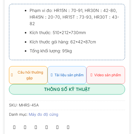
xếp
hạng
Phạm vi đo: HR15N：70-91, HR30N：42-80,
0.0
HR45N：20-70, HR15T：73-93, HR30T：43-
5
sao
82
Kích thước: 510*212*730mm
Kích thước gói hàng: 62*42*87cm
Tổng khối lượng: 95kg
Câu hỏi thường
Tài liệu sản phẩm
Video sản phẩm
gặp
THÔNG SỐ KỸ THUẬT
SKU:
MHRS-45A
Danh mục:
Máy đo độ cứng