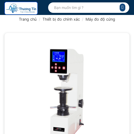
Bỏ
Tìm
kiếm:
qua
nội
Trang chủ
/
Thiết bị đo chính xác
/
Máy đo độ cứng
dung