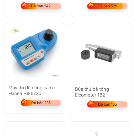
Đã bán 242
Đã bán 579
Máy đo độ cứng canxi
Búa thử bê tông
Hanna HI96720
Elcometer 182
Đã bán 285
Đã bán 155