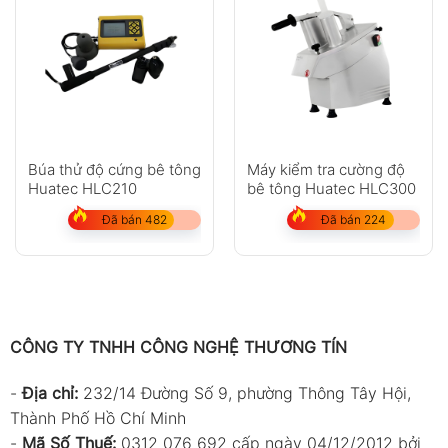
Búa thử độ cứng bê tông
Máy kiểm tra cường độ
Huatec HLC210
bê tông Huatec HLC300
Đã bán 482
Đã bán 224
CÔNG TY TNHH CÔNG NGHỆ THƯƠNG TÍN
-
Địa chỉ:
232/14 Đường Số 9, phường Thông Tây Hội,
Thành Phố Hồ Chí Minh
-
Mã Số Thuế:
0312 076 692 cấp ngày 04/12/2012 bởi