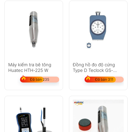
Máy kiểm tra bê tông
Đồng hồ đo độ cứng
Huatec HTH-225 W
Type D Teclock GS-
702N
Đã bán 235
Đã bán 311