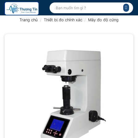
Bỏ
Tìm
kiếm:
qua
nội
Trang chủ
/
Thiết bị đo chính xác
/
Máy đo độ cứng
dung