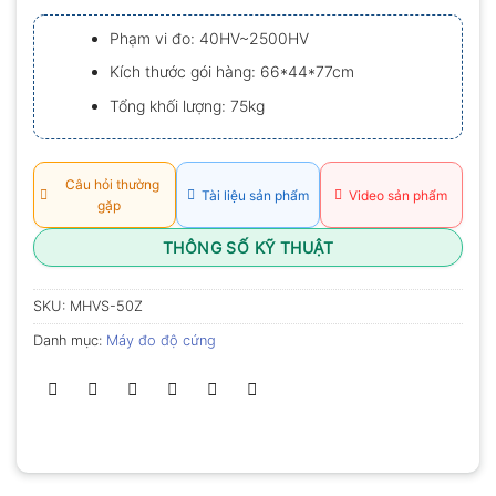
xếp
hạng
Phạm vi đo: 40HV~2500HV
0.0
5
Kích thước gói hàng: 66*44*77cm
sao
Tổng khối lượng: 75kg
Câu hỏi thường
Tài liệu sản phẩm
Video sản phẩm
gặp
THÔNG SỐ KỸ THUẬT
SKU:
MHVS-50Z
Danh mục:
Máy đo độ cứng