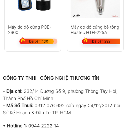
Máy đo độ cứng bê tông
Máy đo độ cứng PCE-
Huatec HTH-225A
2900
Đã bán 292
Đã bán 430
CÔNG TY TNHH CÔNG NGHỆ THƯƠNG TÍN
-
Địa chỉ:
232/14 Đường Số 9, phường Thông Tây Hội,
Thành Phố Hồ Chí Minh
-
Mã Số Thuế:
0312 076 692 cấp ngày 04/12/2012 bởi
Sở Kế Hoạch & Đầu Tư TP. HCM
•
Hotline 1
:
0944 2222 14