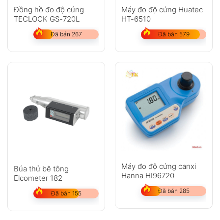
Đồng hồ đo độ cứng
Máy đo độ cứng Huatec
TECLOCK GS-720L
HT-6510
Đã bán 267
Đã bán 579
Máy đo độ cứng canxi
Búa thử bê tông
Hanna HI96720
Elcometer 182
Đã bán 285
Đã bán 155