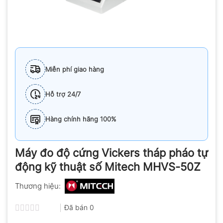
Miễn phí giao hàng
Hỗ trợ 24/7
Hàng chính hãng 100%
Máy đo độ cứng Vickers tháp pháo tự
động kỹ thuật số Mitech MHVS-50Z
Thương hiệu:
Đã bán
0
Được