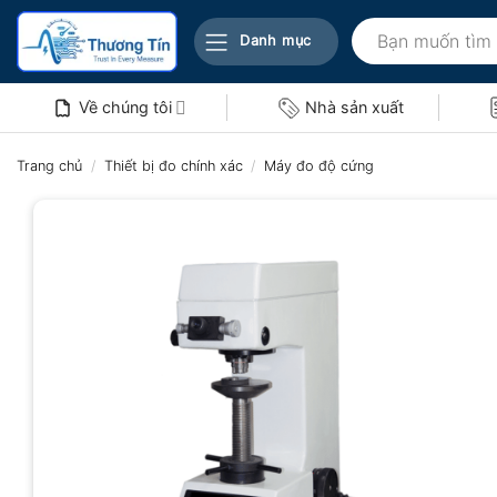
Bỏ
Tìm
qua
Danh mục
kiếm:
nội
dung
Về chúng tôi
Nhà sản xuất
Trang chủ
/
Thiết bị đo chính xác
/
Máy đo độ cứng