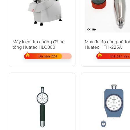
Máy đo độ cứng bê tô
Máy kiểm tra cường độ bê
Huatec HTH-225A
tông Huatec HLC300
Đã bán 292
Đã bán 224