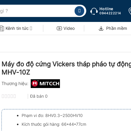
Hotline
0944222214
Kênh tin tức
Video
Phần mềm
Máy đo độ cứng Vickers tháp pháo tự độn
MHV-10Z
Thương hiệu:
Đã bán
0
Được
xếp
hạng
Phạm vi đo: 8HV0.3~2500HV10
0.0
5
Kích thước gói hàng: 66*44*77cm
sao