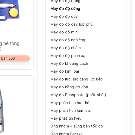
Máy đo độ bóng
Máy đo độ cứng
Máy đo độ dày
Máy đo độ dày lớp phủ
Máy đo độ mịn
Máy đo độ nghiêng
g bê tông
Máy đo độ nhám
0
Máy đo độ phản xạ
 bán 200
Máy đo khoảng cách
Máy đo kim loại
Máy đo lực, lực căng lực kéo
Máy đo nồng độ cồn
Máy đo Phosphate (phốt phát)
Máy phân tích hơi thở
Máy phân tích kim loại
Máy phát tín hiệu
Ống nhòm - súng bắn tốc độ
Ống nhòm Barska