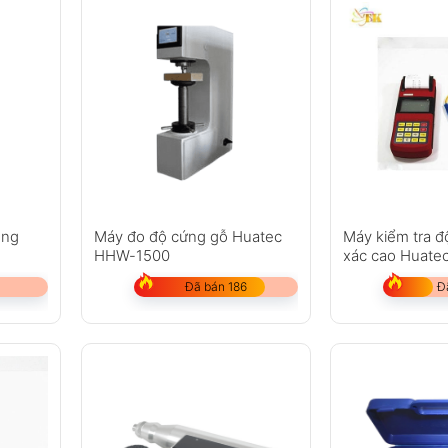
ông
Máy đo độ cứng gỗ Huatec
Máy kiểm tra đ
HHW-1500
xác cao Huate
Đã bán 186
Đ