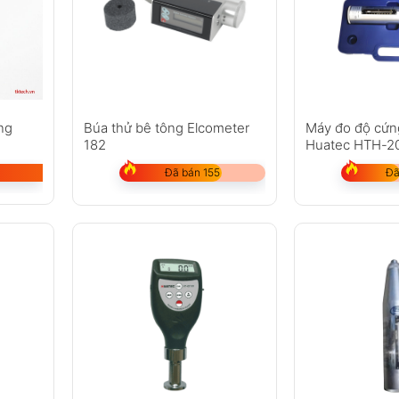
ng
Búa thử bê tông Elcometer
Máy đo độ cứn
182
Huatec HTH-2
Đã bán 155
Đã