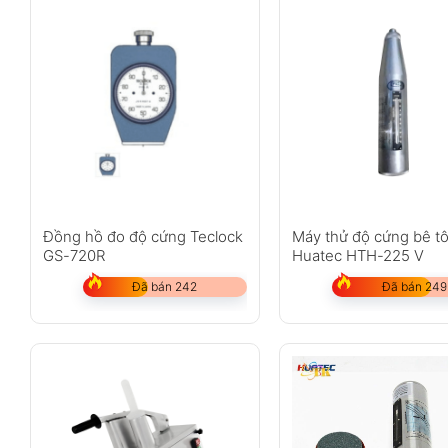
Đồng hồ đo độ cứng Teclock
Máy thử độ cứng bê t
GS-720R
Huatec HTH-225 V
Đã bán 242
Đã bán 249