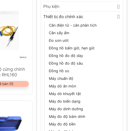
Phụ kiện
Thiết bị đo chính xác
Cân điện tử - cân phân tích
Cân sấy ẩm
Đo sơn ướt
Đồng hồ bấm giờ, hẹn giờ
Đồng hồ đo độ dày
Đồng hồ đo độ sâu
ộ cứng chính
Đồng hồ so
c RHL160
Máy chuẩn độ
ã bán 55
Máy dò ăn mòn
Máy dò khuyết tật
Máy đo biến dạng
Máy đo dinh dưỡng
Máy đo độ bám dính
Máy đo độ bền