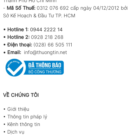
Thành Phố Hồ Chí Minh
-
Mã Số Thuế:
0312 076 692 cấp ngày 04/12/2012 bởi
Sở Kế Hoạch & Đầu Tư TP. HCM
•
Hotline 1
:
0944 2222 14
•
Hotline 2:
0928 218 268
• Điện thoại:
(028) 66 505 111
•
Email:
info@thuongtin.net
VỀ CHÚNG TÔI
•
Giới thiệu
•
Thông tin pháp lý
•
Kênh thông tin
•
Dịch vụ