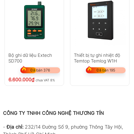
Bộ ghi dữ liệu Extech
Thiết bị tự ghi nhiệt độ
SD700
Temtop Temlog W1H
Đã bán 376
Đã bán 195
6.600.000
₫
chưa VAT 8%
CÔNG TY TNHH CÔNG NGHỆ THƯƠNG TÍN
-
Địa chỉ:
232/14 Đường Số 9, phường Thông Tây Hội,