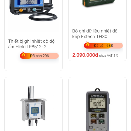
Bộ ghi dữ liệu nhiệt độ
kép Extech TH30
Thiết bị ghi nhiệt độ độ
Đã bán 638
ẩm Hioki LR8512: 2
kênh, Bluetooth
2.090.000
₫
chưa VAT 8%
Đã bán 296