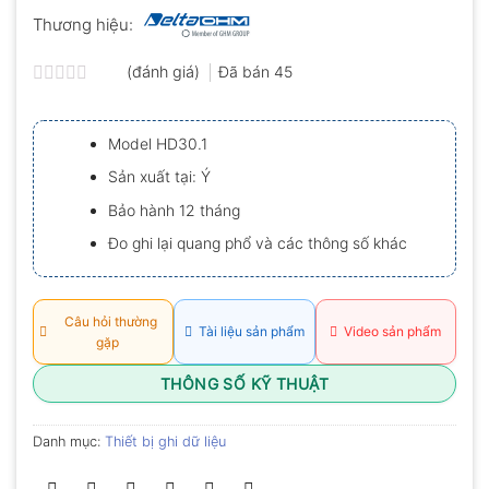
Thương hiệu:
(đánh giá)
Đã bán
45
Được
xếp
hạng
Model HD30.1
0.0
5
Sản xuất tại: Ý
sao
Bảo hành 12 tháng
Đo ghi lại quang phổ và các thông số khác
Câu hỏi thường
Tài liệu sản phẩm
Video sản phẩm
gặp
THÔNG SỐ KỸ THUẬT
Danh mục:
Thiết bị ghi dữ liệu