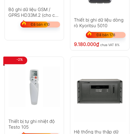
Bộ ghi dữ liệu GSM /
GPRS HD33M.2 (cho các
Thiết bị ghi dữ liệu dòng
trạm thời tiết)
Đã bán 410
rò Kyoritsu 5010
Đã bán 178
9.180.000
₫
chưa VAT 8%
-2%
Thiết bị tự ghi nhiệt độ
Testo 105
Hệ thống thu thập dữ