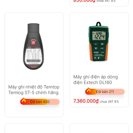
850.000
₫
chưa VAT 8%
Máy ghi điện áp dòng
điện Extech DL160
Máy ghi nhiệt độ Temtop
Đã bán 211
Temlog ST-5 chính hãng
7.360.000
₫
chưa VAT 8%
Đã bán 403