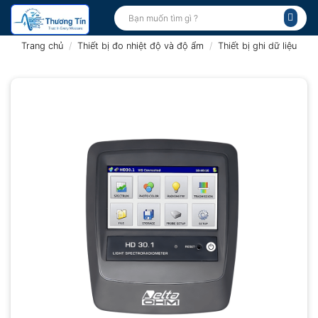
Bỏ
Tìm
kiếm:
qua
nội
Trang chủ
/
Thiết bị đo nhiệt độ và độ ẩm
/
Thiết bị ghi dữ liệu
dung