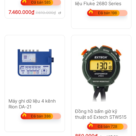
Đã bán 585
liệu Fluke 2680 Series
7.460.000
₫
7.610.000
₫
chưa VAT 8%
Đã bán 198
Máy ghi dữ liệu 4 kênh
Rion DA-21
Đồng hồ bấm giờ kỹ
Đã bán 386
thuật số Extech STW515
Đã bán 728