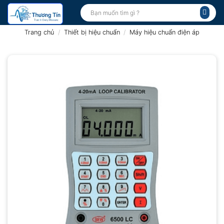
Bỏ
Tìm
kiếm:
qua
nội
Trang chủ
/
Thiết bị hiệu chuẩn
/
Máy hiệu chuẩn điện áp
dung