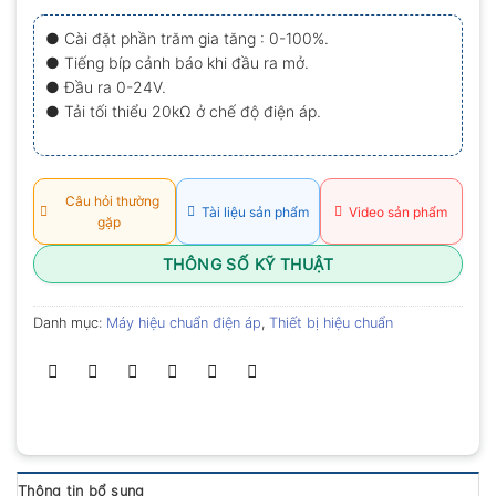
xếp
hạng
● Cài đặt phần trăm gia tăng : 0-100%.
0.0
● Tiếng bíp cảnh báo khi đầu ra mở.
5
sao
● Đầu ra 0-24V.
● Tải tối thiểu 20kΩ ở chế độ điện áp.
Câu hỏi thường
Tài liệu sản phẩm
Video sản phẩm
gặp
THÔNG SỐ KỸ THUẬT
Danh mục:
Máy hiệu chuẩn điện áp
,
Thiết bị hiệu chuẩn
Thông tin bổ sung