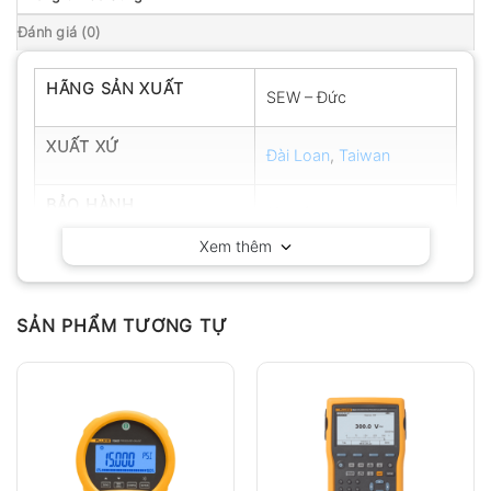
Đánh giá (0)
HÃNG SẢN XUẤT
SEW – Đức
XUẤT XỨ
Đài Loan
,
Taiwan
BẢO HÀNH
12 tháng
Xem thêm
SẢN PHẨM TƯƠNG TỰ