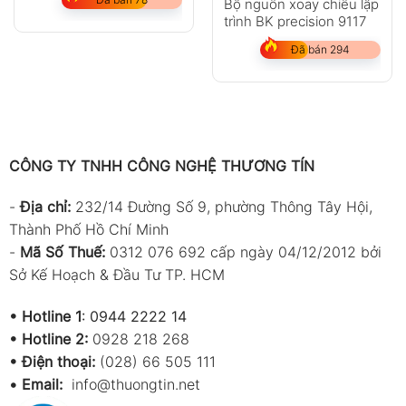
Bộ nguồn xoay chiều lập
trình BK precision 9117
Đã bán 294
CÔNG TY TNHH CÔNG NGHỆ THƯƠNG TÍN
-
Địa chỉ:
232/14 Đường Số 9, phường Thông Tây Hội,
Thành Phố Hồ Chí Minh
-
Mã Số Thuế:
0312 076 692 cấp ngày 04/12/2012 bởi
Sở Kế Hoạch & Đầu Tư TP. HCM
•
Hotline 1
:
0944 2222 14
•
Hotline 2:
0928 218 268
• Điện thoại:
(028) 66 505 111
•
Email:
info@thuongtin.net