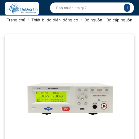
Bỏ
Tìm
kiếm:
qua
nội
Trang chủ
/
Thiết bị đo điện, động cơ
/
Bộ nguồn - Bộ cấp nguồn
dung