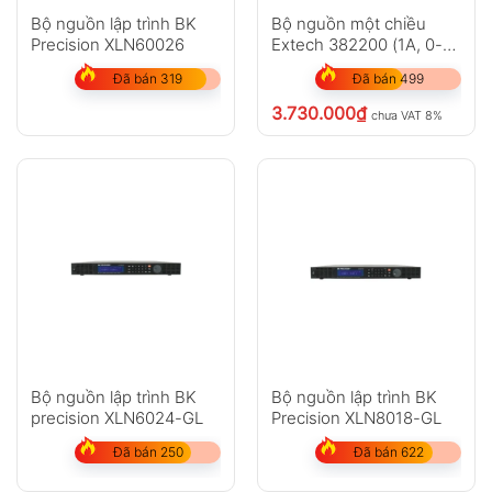
Bộ nguồn lập trình BK
Bộ nguồn một chiều
Precision XLN60026
Extech 382200 (1A, 0-
30V)
Đã bán 319
Đã bán 499
3.730.000
₫
chưa VAT 8%
Bộ nguồn lập trình BK
Bộ nguồn lập trình BK
precision XLN6024-GL
Precision XLN8018-GL
Đã bán 250
Đã bán 622