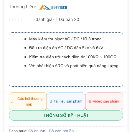
Thương hiệu:
(đánh giá)
Đã bán
20
Được
xếp
hạng
Máy kiểm tra hipot AC / DC / IR 3 trong 1
0.0
5
Đầu ra điện áp AC / DC đến 5kV và 6kV
sao
Kiểm tra điện trở cách điện từ 100KΩ ~ 100GΩ
Với phát hiện ARC và phát hiện quá năng lượng
Câu hỏi thường
Tài liệu sản phẩm
Video sản phẩm
gặp
THÔNG SỐ KỸ THUẬT
Danh mục:
Bộ nguồn - Bộ cấp nguồn