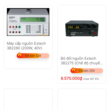
Máy cấp nguồn Extech
382280 (200W, 40V)
Đã bán 529
Bộ đổi nguồn Extech
382275 (Chế độ chuyển
đổi nguồn DC 120V,
Đã bán 254
600W)
9.570.000
₫
chưa VAT 8%