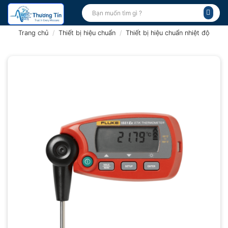
Bỏ
Tìm
kiếm:
qua
nội
Trang chủ
/
Thiết bị hiệu chuẩn
/
Thiết bị hiệu chuẩn nhiệt độ
dung