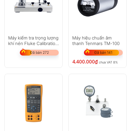
Máy kiểm tra trọng lượng
Máy hiệu chuẩn âm
khí nén Fluke Calibration
thanh Tenmars TM-100
P3000
Đã bán 272
Đã bán 141
4.400.000
₫
chưa VAT 8%