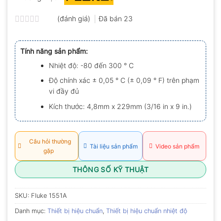
(đánh giá)
Đã bán
23
Được
xếp
hạng
Tính năng sản phẩm:
0.0
5
Nhiệt độ: -80 đến 300 ° C
sao
Độ chính xác ± 0,05 ° C (± 0,09 ° F) trên phạm
vi đầy đủ
Kích thước: 4,8mm x 229mm (3/16 in x 9 in.)
Câu hỏi thường
Tài liệu sản phẩm
Video sản phẩm
gặp
THÔNG SỐ KỸ THUẬT
SKU:
Fluke 1551A
Danh mục:
Thiết bị hiệu chuẩn
,
Thiết bị hiệu chuẩn nhiệt độ