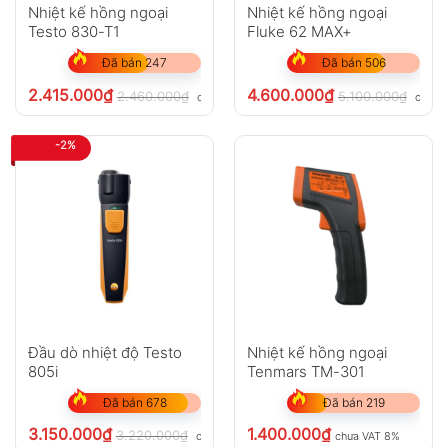
Nhiệt kế hồng ngoại
Nhiệt kế hồng ngoại
Testo 830-T1
Fluke 62 MAX+
Đã bán 247
Đã bán 506
2.415.000
₫
4.600.000
₫
2.460.000
₫
5.100.000
₫
chưa VAT 8%
chưa 
-2%
Đầu dò nhiệt độ Testo
Nhiệt kế hồng ngoại
805i
Tenmars TM-301
Đã bán 678
Đã bán 219
3.150.000
₫
1.400.000
₫
3.220.000
₫
chưa VAT 8%
chưa VAT 8%