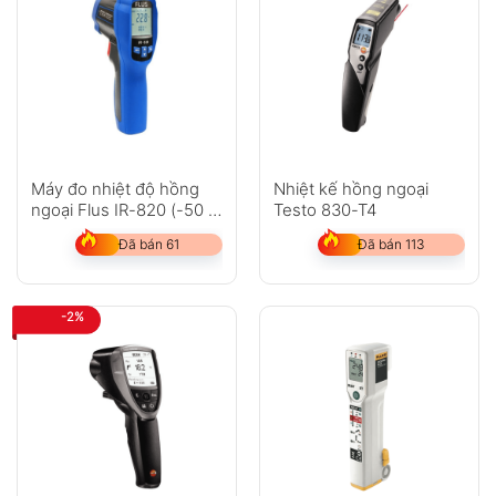
Máy đo nhiệt độ hồng
Nhiệt kế hồng ngoại
ngoại Flus IR-820 (-50 ~
Testo 830-T4
500?C)
Đã bán 61
Đã bán 113
-2%