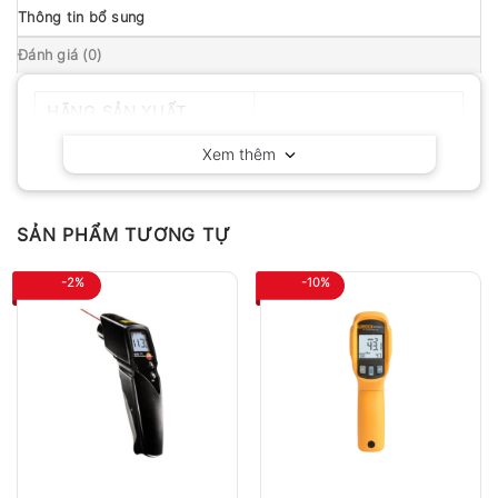
Thông tin bổ sung
Đánh giá (0)
HÃNG SẢN XUẤT
DeFelsko -Hoa kỳ
Xem thêm
SẢN PHẨM TƯƠNG TỰ
-2%
-10%