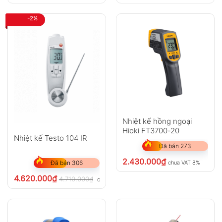
-2%
Nhiệt kế hồng ngoại
Hioki FT3700-20
Nhiệt kế Testo 104 IR
Đã bán 273
2.430.000
₫
chưa VAT 8%
Đã bán 306
4.620.000
₫
4.710.000
₫
chưa VAT 8%