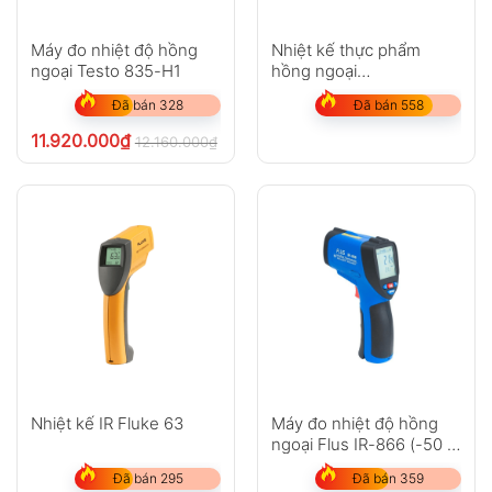
Máy đo nhiệt độ hồng
Nhiệt kế thực phẩm
ngoại Testo 835-H1
hồng ngoại
Fluke FoodPro
Đã bán 328
Đã bán 558
11.920.000
₫
12.160.000
₫
chưa VAT 8%
Nhiệt kế IR Fluke 63
Máy đo nhiệt độ hồng
ngoại Flus IR-866 (-50 ~
2250?C)
Đã bán 295
Đã bán 359