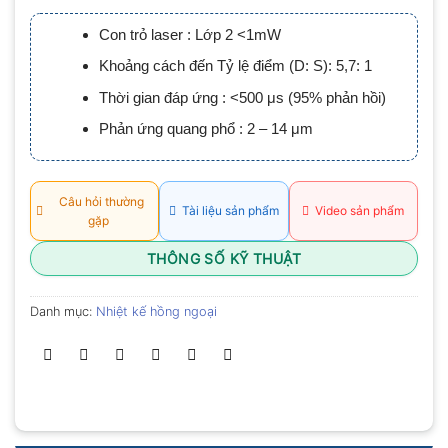
xếp
hạng
Con trỏ laser : Lớp 2 <1mW
0.0
5
Khoảng cách đến Tỷ lệ điểm (D: S): 5,7: 1
sao
Thời gian đáp ứng : <500 μs (95% phản hồi)
Phản ứng quang phổ : 2 – 14 μm
Câu hỏi thường
Tài liệu sản phẩm
Video sản phẩm
gặp
THÔNG SỐ KỸ THUẬT
Danh mục:
Nhiệt kế hồng ngoại