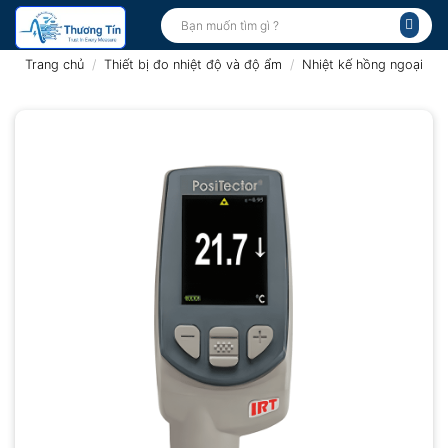
Bỏ
Tìm
kiếm:
qua
nội
Trang chủ
/
Thiết bị đo nhiệt độ và độ ẩm
/
Nhiệt kế hồng ngoại
dung