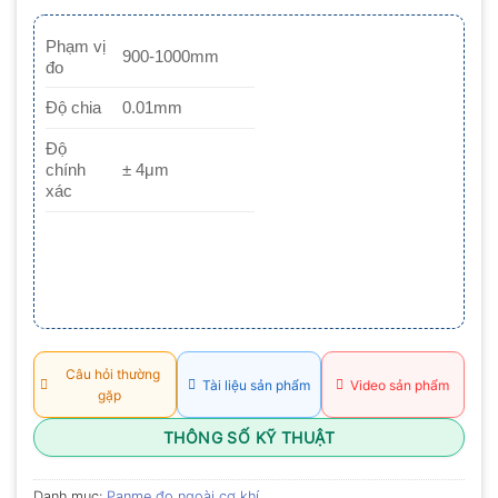
xếp
hạng
0.0
Phạm vị
900-1000mm
5
đo
sao
Độ chia
0.01mm
Độ
chính
± 4μm
xác
Câu hỏi thường
Tài liệu sản phẩm
Video sản phẩm
gặp
THÔNG SỐ KỸ THUẬT
Danh mục:
Panme đo ngoài cơ khí