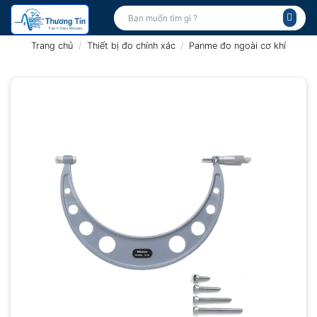
Bỏ
Tìm
kiếm:
qua
nội
Trang chủ
/
Thiết bị đo chính xác
/
Panme đo ngoài cơ khí
dung