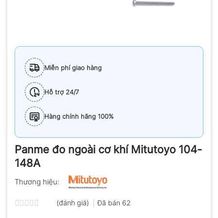
Miễn phí giao hàng
Hỗ trợ 24/7
Hàng chính hãng 100%
Panme đo ngoài cơ khí Mitutoyo 104-
148A
Thương hiệu:
(đánh giá)
Đã bán
62
Được