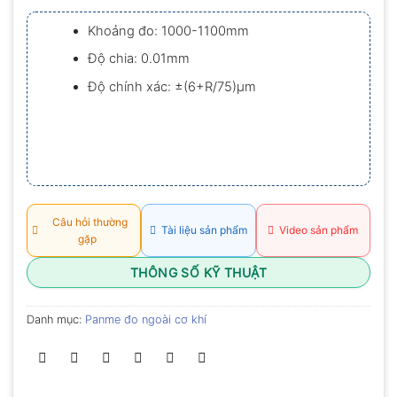
xếp
hạng
Khoảng đo: 1000-1100mm
0.0
5
Độ chia: 0.01mm
sao
Độ chính xác: ±(6+R/75)µm
Câu hỏi thường
Tài liệu sản phẩm
Video sản phẩm
gặp
THÔNG SỐ KỸ THUẬT
Danh mục:
Panme đo ngoài cơ khí