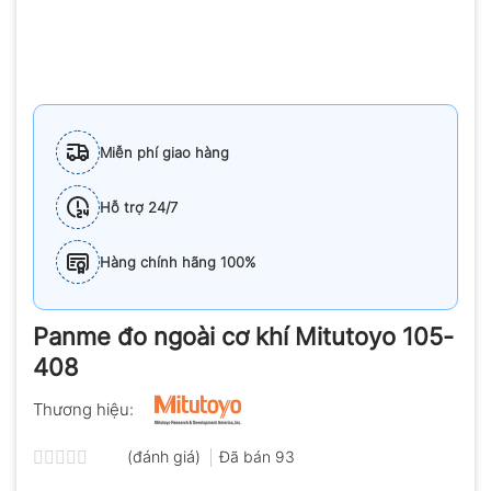
Miễn phí giao hàng
Hỗ trợ 24/7
Hàng chính hãng 100%
Panme đo ngoài cơ khí Mitutoyo 105-
408
Thương hiệu:
(đánh giá)
Đã bán
93
Được