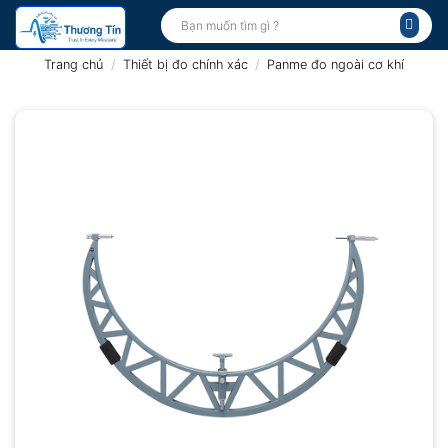
Bỏ
Tìm
kiếm:
qua
nội
Trang chủ
/
Thiết bị đo chính xác
/
Panme đo ngoài cơ khí
dung