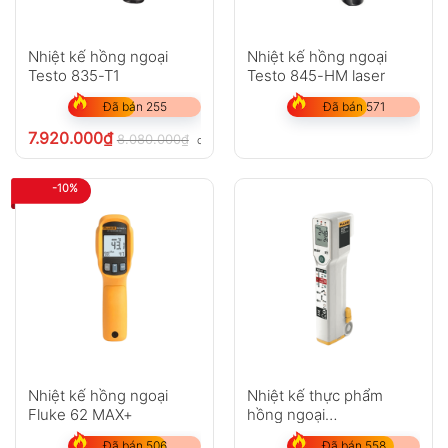
Anh
Chị
Nhiệt kế hồng ngoại
Nhiệt kế hồng ngoại
Testo 835-T1
Testo 845-HM laser
Đã bán 255
Đã bán 571
GỬI
7.920.000
₫
8.080.000
₫
chưa VAT 8%
Không có bình luận nào
-10%
Nhiệt kế hồng ngoại
Nhiệt kế thực phẩm
Fluke 62 MAX+
hồng ngoại
Fluke FoodPro
Đã bán 506
Đã bán 558