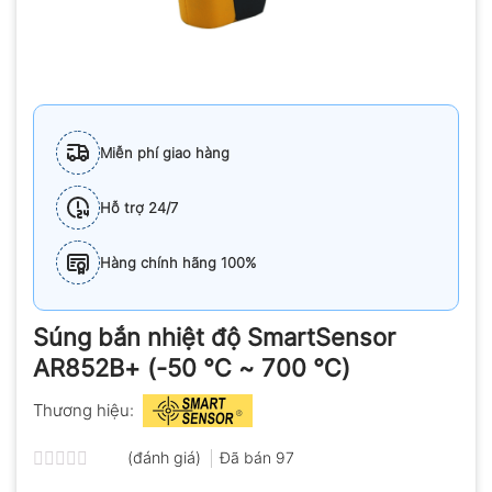
Miễn phí giao hàng
Hỗ trợ 24/7
Hàng chính hãng 100%
Súng bắn nhiệt độ SmartSensor
AR852B+ (-50 ℃ ~ 700 ℃)
Thương hiệu:
(đánh giá)
Đã bán
97
Được