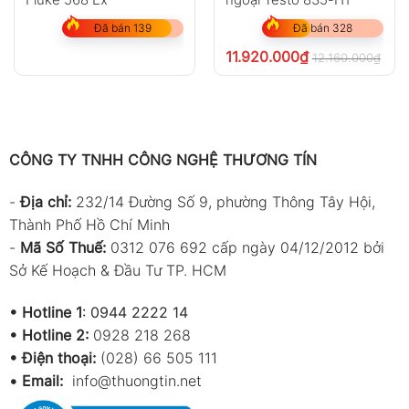
Đã bán 139
Đã bán 328
11.920.000
₫
12.160.000
₫
chư
CÔNG TY TNHH CÔNG NGHỆ THƯƠNG TÍN
-
Địa chỉ:
232/14 Đường Số 9, phường Thông Tây Hội,
Thành Phố Hồ Chí Minh
-
Mã Số Thuế:
0312 076 692 cấp ngày 04/12/2012 bởi
Sở Kế Hoạch & Đầu Tư TP. HCM
•
Hotline 1
:
0944 2222 14
•
Hotline 2:
0928 218 268
• Điện thoại:
(028) 66 505 111
•
Email:
info@thuongtin.net