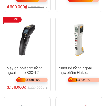
4.600.000
₫
5.100.000
₫
chưa VAT 8%
-2%
Máy đo nhiệt độ hồng
Nhiệt kế hồng ngoại
ngoại Testo 830-T2
thực phẩm Fluke
FoodPro Plus
Đã bán 208
Đã bán 289
3.156.000
₫
3.220.000
₫
chưa VAT 8%