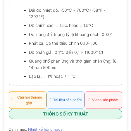
xếp
hạng
Dải đo nhiệt độ: -50℃ ~ 700℃ (-58℉~
0.0
1292℉)
5
sao
Độ chính xác: ± 1.5% hoặc ± 1.5℃
Đo lường đối tượng tỷ lệ khoảng cách: 00:01
Phát xạ: Có thể điều chỉnh 0,10-1,00
Độ phân giải: 0,1°C đến 0,1°F (1000° C)
Quang phổ phản ứng và thời gian phản ứng: (8-
14) um 500ms
Lặp lại: ± 1% hoặc ± 1 ℃
Câu hỏi thường
Tài liệu sản phẩm
Video sản phẩm
gặp
THÔNG SỐ KỸ THUẬT
Danh mục:
Nhiệt kế hồng ngoại