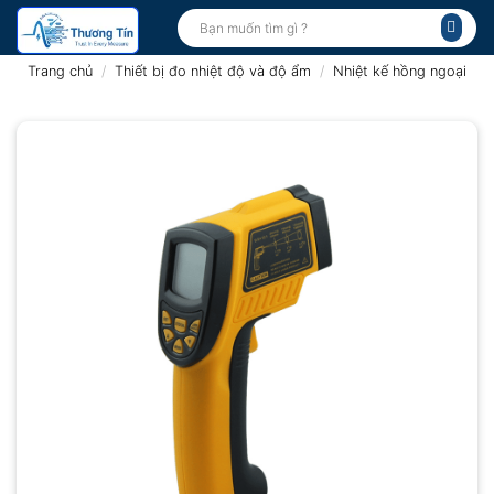
Bỏ
Tìm
kiếm:
qua
nội
Trang chủ
/
Thiết bị đo nhiệt độ và độ ẩm
/
Nhiệt kế hồng ngoại
dung