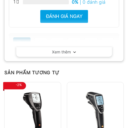
1
0%
| 0 đánh giá
ĐÁNH GIÁ NGAY
Tất cả
5
4
3
2
1
Xem thêm
Có video
Có ảnh
Chưa có đánh giá nào.
SẢN PHẨM TƯƠNG TỰ
-2%
Hỏi đáp