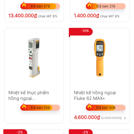
Đã bán 578
Đã bán 219
13.400.000
₫
1.400.000
₫
chưa VAT 8%
chưa VAT 8%
-10%
Nhiệt kế thực phẩm
Nhiệt kế hồng ngoại
hồng ngoại
Fluke 62 MAX+
Fluke FoodPro
Đã bán 558
Đã bán 506
4.600.000
₫
5.100.000
₫
chưa 
-2%
-2%