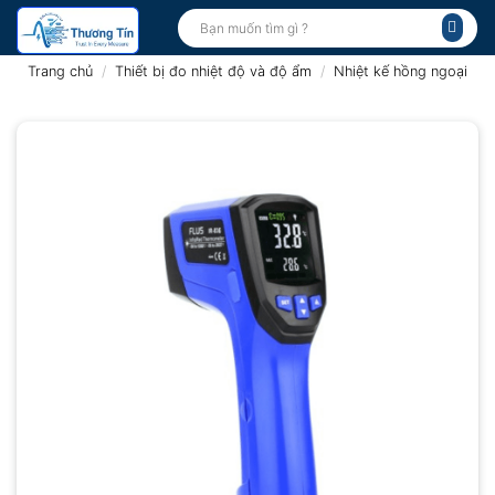
Bỏ
Tìm
kiếm:
qua
nội
Trang chủ
/
Thiết bị đo nhiệt độ và độ ẩm
/
Nhiệt kế hồng ngoại
dung