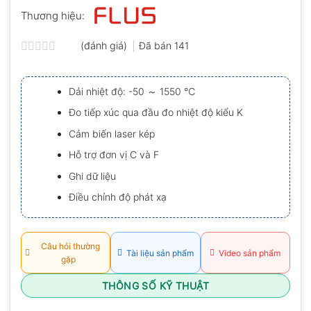
Thương hiệu:
(đánh giá)
Đã bán
141
Được
xếp
hạng
Dải nhiệt độ: -50 ～ 1550 ℃
0.0
5
Đo tiếp xúc qua đầu đo nhiệt độ kiểu K
sao
Cảm biến laser kép
Hỗ trợ đơn vị C và F
Ghi dữ liệu
Điều chỉnh độ phát xạ
Câu hỏi thường
Tài liệu sản phẩm
Video sản phẩm
gặp
THÔNG SỐ KỸ THUẬT