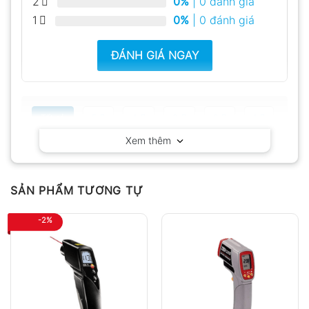
2
0%
| 0 đánh giá
1
0%
| 0 đánh giá
ĐÁNH GIÁ NGAY
Tất cả
5
4
3
2
1
Xem thêm
Có video
Có ảnh
Chưa có đánh giá nào.
SẢN PHẨM TƯƠNG TỰ
-2%
Hỏi đáp