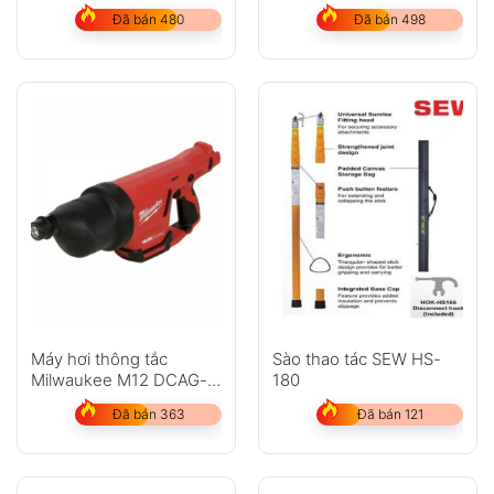
402C
202C
Đã bán 480
Đã bán 498
Máy hơi thông tắc
Sào thao tác SEW HS-
Milwaukee M12 DCAG-
180
202C
Đã bán 363
Đã bán 121