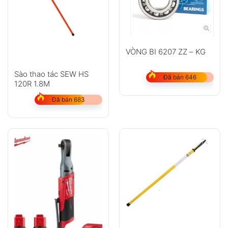
VÒNG BI 6207 ZZ – KG
Sào thao tác SEW HS
Đã bán 646
120R 1.8M
Đã bán 683