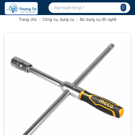
Bỏ
Tìm
kiếm:
qua
nội
Trang chủ
/
Công cụ, dụng cụ
/
Bộ dụng cụ đồ nghề
dung