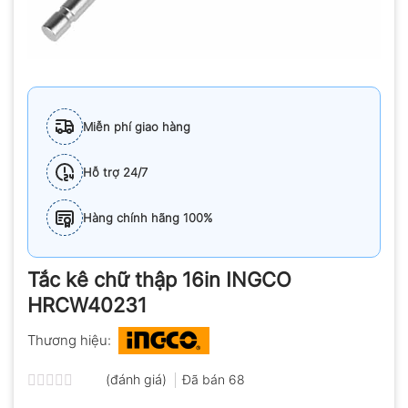
Miễn phí giao hàng
Hỗ trợ 24/7
Hàng chính hãng 100%
Tắc kê chữ thập 16in INGCO
HRCW40231
Thương hiệu:
(đánh giá)
Đã bán
68
Được