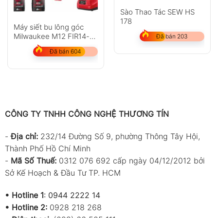
Sào Thao Tác SEW HS
178
Máy siết bu lông góc
Milwaukee M12 FIR14-
Đã bán 203
202C
Đã bán 604
CÔNG TY TNHH CÔNG NGHỆ THƯƠNG TÍN
-
Địa chỉ:
232/14 Đường Số 9, phường Thông Tây Hội,
Thành Phố Hồ Chí Minh
-
Mã Số Thuế:
0312 076 692 cấp ngày 04/12/2012 bởi
Sở Kế Hoạch & Đầu Tư TP. HCM
•
Hotline 1
:
0944 2222 14
•
Hotline 2:
0928 218 268