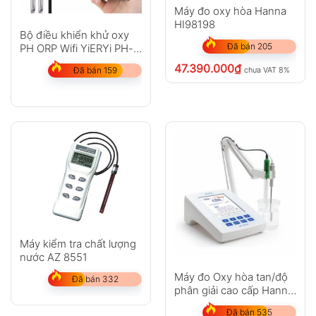
Máy đo oxy hòa Hanna
HI98198
Bộ điều khiển khử oxy
Đã bán 205
PH ORP Wifi YiERYi PH-
803W
47.390.000
₫
chưa VAT 8%
Đã bán 159
Máy kiểm tra chất lượng
nước AZ 8551
Máy đo Oxy hòa tan/độ
Đã bán 332
phân giải cao cấp Hanna
HI5421-01
Đã bán 535