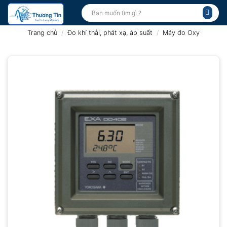
Bỏ
Tìm
kiếm:
qua
nội
Trang chủ
/
Đo khí thải, phát xạ, áp suất
/
Máy đo Oxy
dung