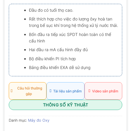
xếp
hạng
Đầu đo có tuổi thọ cao.
0.0
5
Rất thích hợp cho việc đo lượng ôxy hoà tan
sao
trong bể sục khí trong hệ thống xử lý nước thải.
Bốn đầu ra tiếp xúc SPDT hoàn toàn có thể
cấu hình
Hai đầu ra mA cấu hình đầy đủ
Bộ điều khiển PI tích hợp
Bảng điều khiển EXA dễ sử dụng
Câu hỏi thường
Tài liệu sản phẩm
Video sản phẩm
gặp
THÔNG SỐ KỸ THUẬT
Danh mục:
Máy đo Oxy