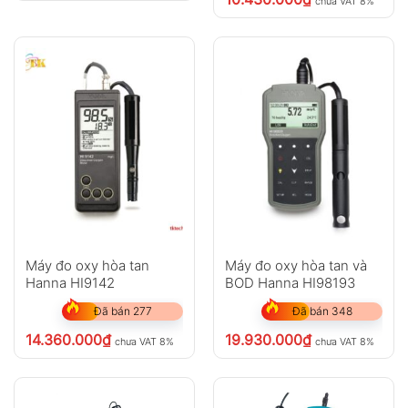
chưa VAT 8%
Máy đo oxy hòa tan
Máy đo oxy hòa tan và
Hanna HI9142
BOD Hanna HI98193
Đã bán 277
Đã bán 348
14.360.000
₫
19.930.000
₫
chưa VAT 8%
chưa VAT 8%