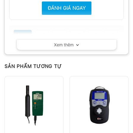
ĐÁNH GIÁ NGAY
Tất cả
5
4
3
2
1
Xem thêm
Có video
Có ảnh
Chưa có đánh giá nào.
SẢN PHẨM TƯƠNG TỰ
Hỏi đáp