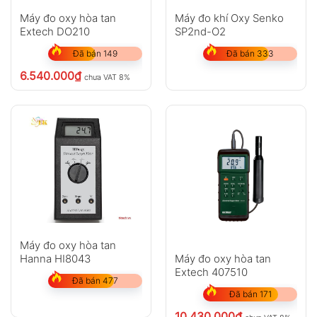
Anh
Chị
Máy đo oxy hòa tan
Máy đo khí Oxy Senko
Extech DO210
SP2nd-O2
Đã bán 149
Đã bán 333
GỬI
6.540.000
₫
chưa VAT 8%
Không có bình luận nào
Máy đo oxy hòa tan
Hanna HI8043
Máy đo oxy hòa tan
Extech 407510
Đã bán 477
Đã bán 171
10.430.000
₫