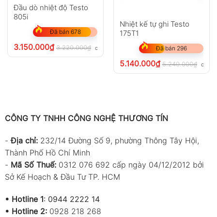
Đầu dò nhiệt độ Testo
Sản phẩm chính
805i
Nhiệt kế tự ghi Testo
Cáp
USB-A
kết nối máy tính
Đã bán 678
175T1
Bộ nguồn adapter đa năng
3.150.000
₫
3.220.000
₫
chưa VAT 8%
Đã bán 296
4 pin
AA 1.5V
đi kèm
5.140.000
₫
5.240.000
₫
chưa 
Hướng dẫn sử dụng cơ bản
Hướng dẫn vận hành thiết bị đo
Để sử dụng
thiết bị đo, ghi dữ liệu nhiệt độ độ ẩm
CÔNG TY TNHH CÔNG NGHỆ THƯƠNG TÍN
Extech 42280A
hiệu quả, người dùng cần lắp pin
hoặc kết nối nguồn adapter, sau đó cài đặt thời
-
Địa chỉ:
232/14 Đường Số 9, phường Thông Tây Hội,
gian và chu kỳ lấy mẫu phù hợp trước khi bắt đầu
Thành Phố Hồ Chí Minh
ghi dữ liệu. Thiết bị sẽ tự động ghi nhận nhiệt độ,
-
Mã Số Thuế:
0312 076 692 cấp ngày 04/12/2012 bởi
độ ẩm theo khoảng thời gian đã thiết lập và hiển
Sở Kế Hoạch & Đầu Tư TP. HCM
thị thông số trực tiếp trên màn hình LCD.
•
Hotline 1
:
0944 2222 14
Trong quá trình sử dụng, nên đặt thiết bị tại vị trí
•
Hotline 2:
0928 218 268