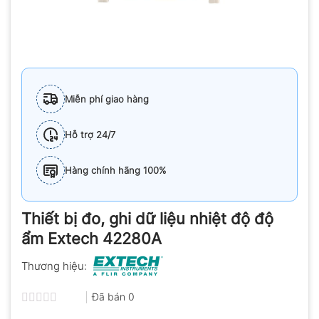
Miễn phí giao hàng
Hỗ trợ 24/7
Hàng chính hãng 100%
Thiết bị đo, ghi dữ liệu nhiệt độ độ
ẩm Extech 42280A
Thương hiệu:
Đã bán
0
Được