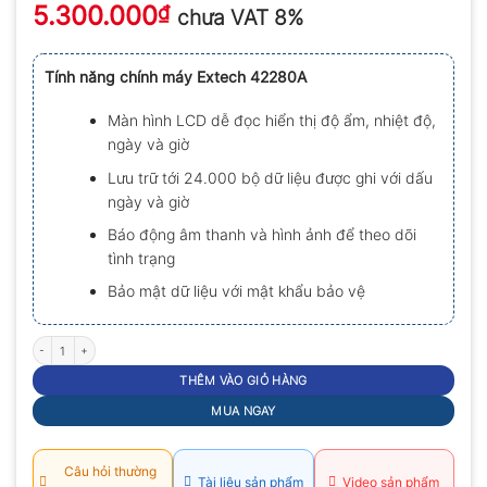
5.300.000
xếp
₫
chưa VAT 8%
hạng
0.0
5
Tính năng chính máy Extech 42280A
sao
Màn hình LCD dễ đọc hiển thị độ ẩm, nhiệt độ,
ngày và giờ
Lưu trữ tới 24.000 bộ dữ liệu được ghi với dấu
ngày và giờ
Báo động âm thanh và hình ảnh để theo dõi
tình trạng
Bảo mật dữ liệu với mật khẩu bảo vệ
Thiết bị đo, ghi dữ liệu nhiệt độ độ ẩm Extech 42280A số lượng
THÊM VÀO GIỎ HÀNG
MUA NGAY
Câu hỏi thường
Tài liệu sản phẩm
Video sản phẩm