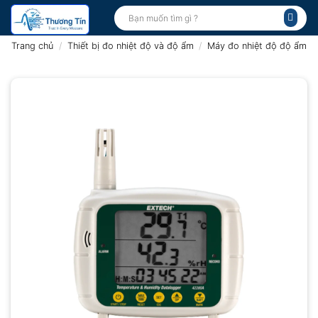
Bỏ
Tìm
kiếm:
qua
nội
Trang chủ
/
Thiết bị đo nhiệt độ và độ ẩm
/
Máy đo nhiệt độ độ ẩm
dung