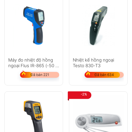
Máy đo nhiệt độ hồng
Nhiệt kế hồng ngoại
ngoại Flus IR-865 (-50 ~
Testo 830-T3
1850?C)
Đã bán 221
Đã bán 634
-2%