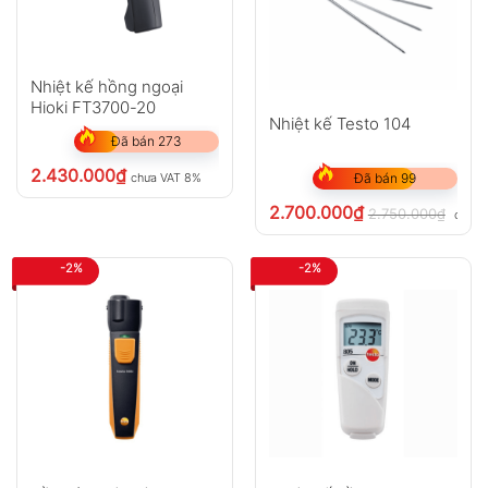
Nhiệt kế hồng ngoại
Hioki FT3700-20
Nhiệt kế Testo 104
Đã bán 273
2.430.000
₫
chưa VAT 8%
Đã bán 99
2.700.000
₫
2.750.000
₫
chưa 
-2%
-2%