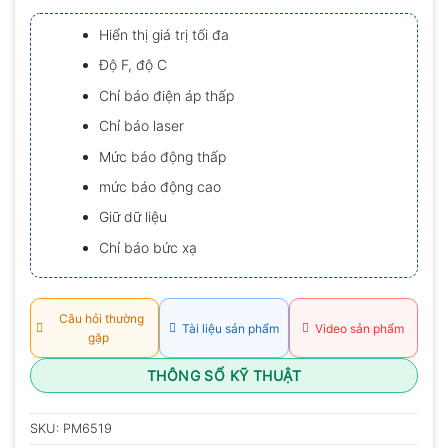
xếp
hạng
Hiển thị giá trị tối đa
0.0
5
Độ F, độ C
sao
Chỉ báo điện áp thấp
Chỉ báo laser
Mức báo động thấp
mức báo động cao
Giữ dữ liệu
Chỉ báo bức xạ
Câu hỏi thường
Tài liệu sản phẩm
Video sản phẩm
gặp
THÔNG SỐ KỸ THUẬT
SKU:
PM6519