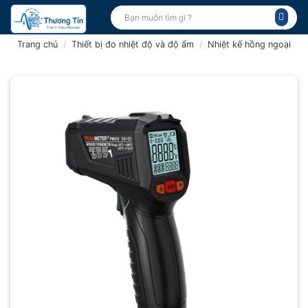
Bỏ
Tìm
kiếm:
qua
nội
Trang chủ
/
Thiết bị đo nhiệt độ và độ ẩm
/
Nhiệt kế hồng ngoại
dung