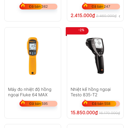
Đã bán 362
Đã bán 247
2.415.000
₫
2.460.000
₫
chưa 
-2%
Máy đo nhiệt độ hồng
Nhiệt kế hồng ngoại
ngoại Fluke 64 MAX
Testo 835-T2
Đã bán 595
Đã bán 558
15.850.000
₫
16.170.000
₫
chư