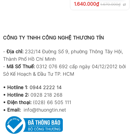
1.640.000
₫
1.670.000
₫
chưa V
CÔNG TY TNHH CÔNG NGHỆ THƯƠNG TÍN
-
Địa chỉ:
232/14 Đường Số 9, phường Thông Tây Hội,
Thành Phố Hồ Chí Minh
-
Mã Số Thuế:
0312 076 692 cấp ngày 04/12/2012 bởi
Sở Kế Hoạch & Đầu Tư TP. HCM
•
Hotline 1
:
0944 2222 14
•
Hotline 2:
0928 218 268
• Điện thoại:
(028) 66 505 111
•
Email:
info@thuongtin.net