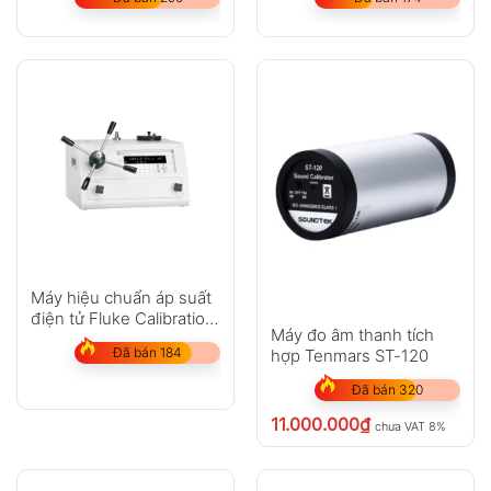
Máy hiệu chuẩn áp suất
điện tử Fluke Calibration
Máy đo âm thanh tích
E-DWT-H
Đã bán 184
hợp Tenmars ST-120
Đã bán 320
11.000.000
₫
chưa VAT 8%