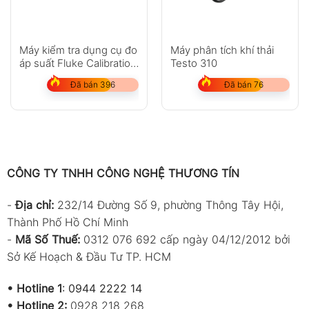
Máy kiểm tra dụng cụ đo
Máy phân tích khí thải
áp suất Fluke Calibration
Testo 310
P5514
Đã bán 396
Đã bán 76
CÔNG TY TNHH CÔNG NGHỆ THƯƠNG TÍN
-
Địa chỉ:
232/14 Đường Số 9, phường Thông Tây Hội,
Thành Phố Hồ Chí Minh
-
Mã Số Thuế:
0312 076 692 cấp ngày 04/12/2012 bởi
Sở Kế Hoạch & Đầu Tư TP. HCM
•
Hotline 1
:
0944 2222 14
•
Hotline 2:
0928 218 268