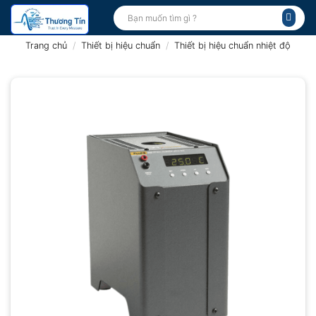
Bỏ
Tìm
kiếm:
qua
nội
Trang chủ
/
Thiết bị hiệu chuẩn
/
Thiết bị hiệu chuẩn nhiệt độ
dung