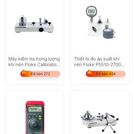
Máy kiểm tra trọng lượng
Thiết bị đo áp suất khí
khí nén Fluke Calibration
nén Fluke P5510-2700G,
P3000
P5513-2700G
Đã bán 272
Đã bán 454