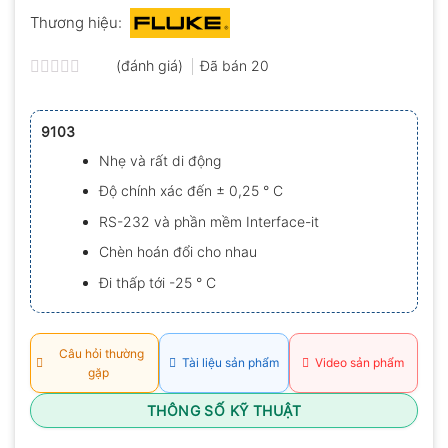
Thương hiệu:
(đánh giá)
Đã bán
20
Được
xếp
hạng
9103
0.0
5
Nhẹ và rất di động
sao
Độ chính xác đến ± 0,25 ° C
RS-232 và phần mềm Interface-it
Chèn hoán đổi cho nhau
Đi thấp tới -25 ° C
Câu hỏi thường
Tài liệu sản phẩm
Video sản phẩm
gặp
THÔNG SỐ KỸ THUẬT