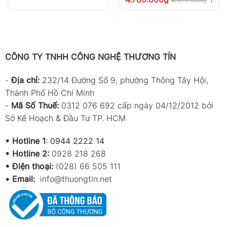
4.870.000
₫
chưa 
CÔNG TY TNHH CÔNG NGHỆ THƯƠNG TÍN
-
Địa chỉ:
232/14 Đường Số 9, phường Thông Tây Hội,
Thành Phố Hồ Chí Minh
-
Mã Số Thuế:
0312 076 692 cấp ngày 04/12/2012 bởi
Sở Kế Hoạch & Đầu Tư TP. HCM
•
Hotline 1
:
0944 2222 14
•
Hotline 2:
0928 218 268
• Điện thoại:
(028) 66 505 111
•
Email:
info@thuongtin.net