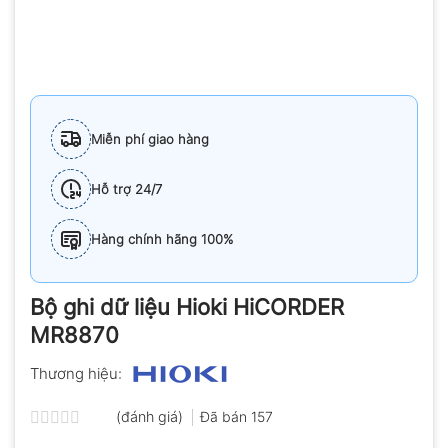
Miễn phí giao hàng
Hỗ trợ 24/7
Hàng chính hãng 100%
Bộ ghi dữ liệu Hioki HiCORDER
MR8870
Thương hiệu:
(đánh giá)
Đã bán
157
Được