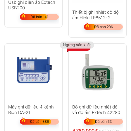
Usb ghi điện áp Extech
USB200
Thiết bị ghi nhiệt độ độ
Đã bán 141
ẩm Hioki LR8512: 2
kênh, Bluetooth
Đã bán 296
Ngưng sản xuất
-2%
Máy ghi dữ liệu 4 kênh
Bộ ghi dữ liệu nhiệt độ
Rion DA-21
và độ ẩm Extech 42280
Đã bán 386
Đã bán 63
4.780.000
₫