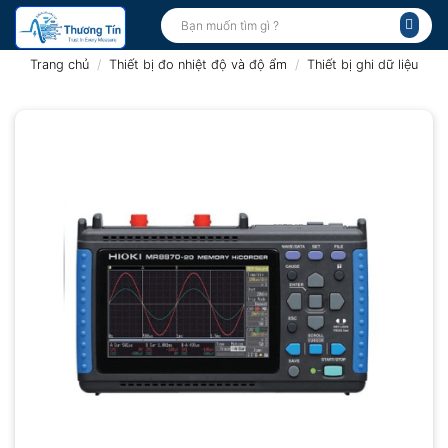
Bỏ
Tìm
kiếm:
qua
nội
Trang chủ
/
Thiết bị đo nhiệt độ và độ ẩm
/
Thiết bị ghi dữ liệu
dung