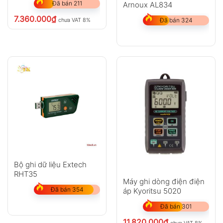
Đã bán 211
Arnoux AL834
7.360.000
₫
chưa VAT 8%
Đã bán 324
Bộ ghi dữ liệu Extech
RHT35
Máy ghi dòng điện điện
Đã bán 354
áp Kyoritsu 5020
Đã bán 301
11.820.000
₫