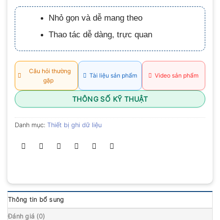
xếp
hạng
Nhỏ gọn và dễ mang theo
0.0
5
Thao tác dễ dàng, trực quan
sao
Câu hỏi thường
Tài liệu sản phẩm
Video sản phẩm
gặp
THÔNG SỐ KỸ THUẬT
Danh mục:
Thiết bị ghi dữ liệu
Thông tin bổ sung
Đánh giá (0)