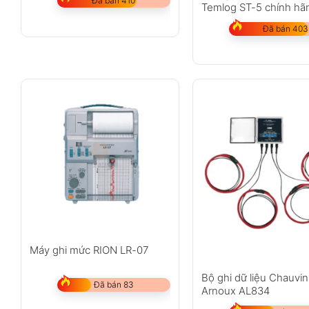
Đã bán 410
Temlog ST-5 chính hã
Đã bán 403
Máy ghi mức RION LR-07
Bộ ghi dữ liệu Chauvin
Đã bán 83
Arnoux AL834