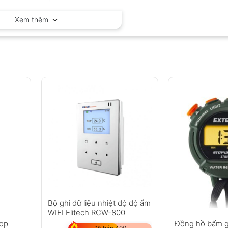
Hioki – Nhật Bản
Xem thêm
Bộ ghi dữ liệu nhiệt độ độ ẩm
WIFI Elitech RCW-800
top
Đồng hồ bấm gi