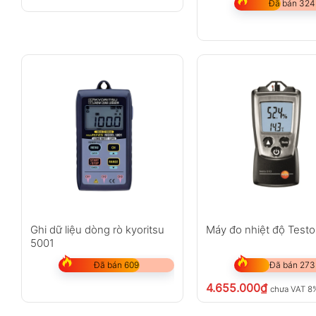
Đã bán 324
Ghi dữ liệu dòng rò kyoritsu
Máy đo nhiệt độ Testo
5001
Đã bán 609
Đã bán 273
4.655.000
₫
chưa VAT 8