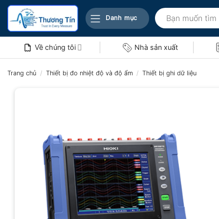
Bỏ
Tìm
qua
Danh mục
kiếm:
nội
dung
Về chúng tôi
Nhà sản xuất
Trang chủ
/
Thiết bị đo nhiệt độ và độ ẩm
/
Thiết bị ghi dữ liệu