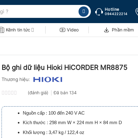
Hotline
0944222214
Kênh tin tức
Video
Phần mềm
Bộ ghi dữ liệu Hioki HiCORDER MR8875
Thương hiệu:
(đánh giá)
Đã bán
134
Được
xếp
hạng
Nguồn cấp : 100 đến 240 V AC
0.0
5
Kích thước : 298 mm W × 224 mm H × 84 mm D
sao
Khối lượng : 3,47 kg / 122,4 oz