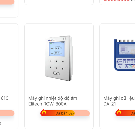
 610
Máy ghi nhiệt độ độ ẩm
Máy ghi dữ liệ
Elitech RCW-800A
DA-21
Đã bán 627
Đã
%