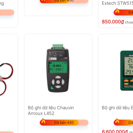
Đã bán 400
ng
Extech STW51
Đã
850.000
₫
chưa
Bộ ghi dữ liệu Chauvin
Bộ ghi dữ liệu
Arnoux L452
Đã bán 493
Đã
6.600.000
₫
ch