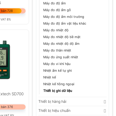
5
Máy đo độ ẩm
Máy đo độ ẩm gỗ
 bán 728
Máy đo độ ẩm môi trường
 VAT 8%
Máy đo độ ẩm vật liệu khác
Máy đo nhiệt độ
Máy đo nhiệt độ bề mặt
Máy đo nhiệt độ độ ẩm
Máy đo thân nhiệt
Máy đo ứng suất nhiệt
Máy đo vi khí hậu
Nhiệt ẩm kế tự ghi
Nhiệt kế
Nhiệt kế hồng ngoại
Thiết bị ghi dữ liệu
 Extech SD700
Thiết bị hàng hải
 bán 376
Thiết bị hiệu chuẩn
ưa VAT 8%