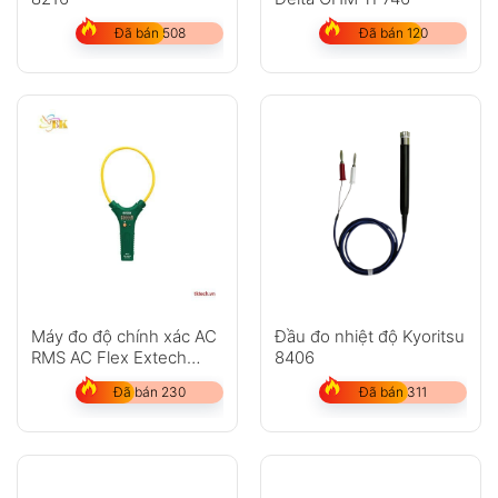
Đã bán 508
Đã bán 120
Máy đo độ chính xác AC
Đầu đo nhiệt độ Kyoritsu
RMS AC Flex Extech
8406
MA3018
Đã bán 230
Đã bán 311