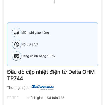
Miễn phí giao hàng
Hỗ trợ 24/7
Hàng chính hãng 100%
Đầu dò cặp nhiệt điện từ Delta OHM
TP744
Thương hiệu:
(đánh giá)
Đã bán
125
Được