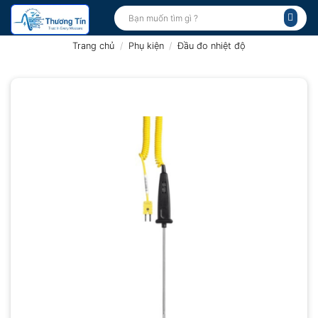
Bỏ
Tìm
kiếm:
qua
nội
Trang chủ
/
Phụ kiện
/
Đầu đo nhiệt độ
dung