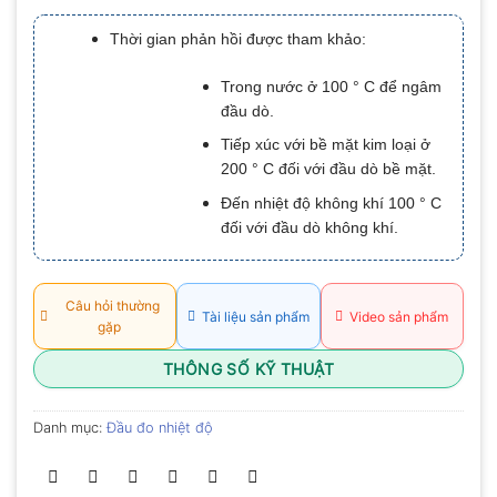
xếp
hạng
Thời gian phản hồi được tham khảo:
0.0
5
sao
Trong nước ở 100 ° C để ngâm
đầu dò.
Tiếp xúc với bề mặt kim loại ở
200 ° C đối với đầu dò bề mặt.
Đến nhiệt độ không khí 100 ° C
đối với đầu dò không khí.
Câu hỏi thường
Tài liệu sản phẩm
Video sản phẩm
gặp
THÔNG SỐ KỸ THUẬT
Danh mục:
Đầu đo nhiệt độ