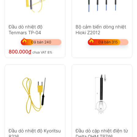
Đầu dò nhiệt độ
Bộ cảm biến dòng nhiệt
Tenmars TP-04
Hioki Z2012
Đã bán 240
Đã bán 315
800.000
₫
chưa VAT 8%
Đầu dò nhiệt độ Kyoritsu
Đầu dò cặp nhiệt điện từ
8216
Delta OHM TP746