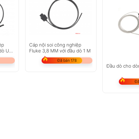
ệp
Cáp nội soi công nghiệp
 dò UV
Fluke 3,8 MM với đầu dò 1 M
Đã bán 178
Đầu dò cho dò
Đã