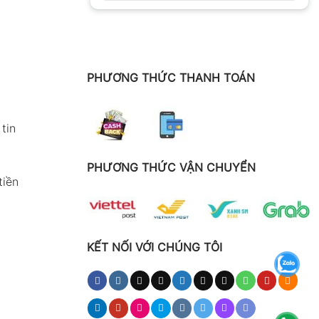
PHƯƠNG THỨC THANH TOÁN
tin
PHƯƠNG THỨC VẬN CHUYỂN
tiền
KẾT NỐI VỚI CHÚNG TÔI