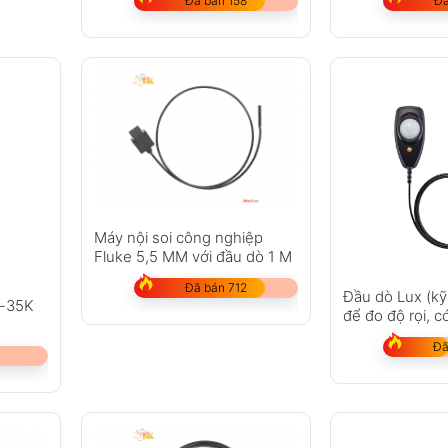
Đã bán 158
Đã
Máy nội soi công nghiệp
Fluke 5,5 MM với đầu dò 1 M
Đã bán 712
Đầu dò Lux (kỹ
R-35K
để đo độ rọi, c
Đã