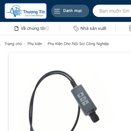
Bỏ
Tìm
qua
Danh mục
kiếm:
nội
dung
Về chúng tôi
Nhà sản xuất
Trang chủ
/
Phụ kiện
/
Phụ Kiện Cho Nội Soi Công Nghiệp