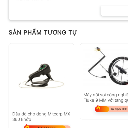
HÃNG SẢN XUẤT
SẢN PHẨM TƯƠNG TỰ
Máy nội soi công nghi
Fluke 9 MM với tang 
đầu dò 20 M
Đã bán 188
Đầu dò cho dòng Mitcorp MX
360 khớp