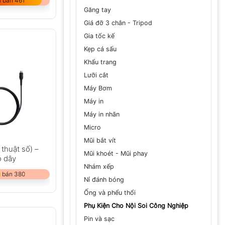
 bán 461
Găng tay
Giá đỡ 3 chân - Tripod
Gia tốc kế
Kẹp cá sấu
Khẩu trang
Lưỡi cắt
Máy Bơm
Máy in
Máy in nhãn
Micro
Mũi bắt vít
 thuật số) –
Mũi khoét - Mũi phay
ó dây
Nhám xếp
 bán 380
Nỉ đánh bóng
Ống và phểu thổi
Phụ Kiện Cho Nội Soi Công Nghiệp
Pin và sạc