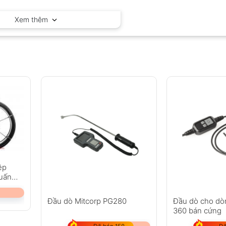
Mitcorp – Mỹ
Xem thêm
ệp
quấn
Đầu dò Mitcorp PG280
Đầu dò cho dò
360 bán cứng