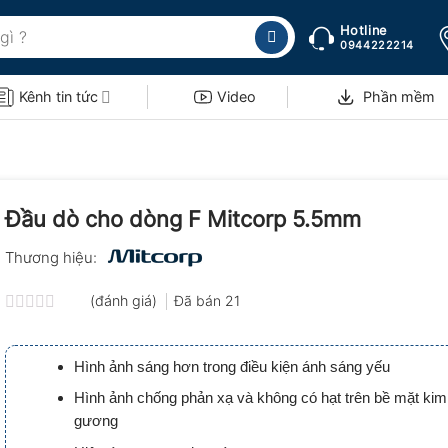
Hotline
0944222214
Kênh tin tức
Video
Phần mềm
Đầu dò cho dòng F Mitcorp 5.5mm
Thương hiệu:
(đánh giá)
Đã bán
21
Được
xếp
hạng
Hình ảnh sáng hơn trong điều kiện ánh sáng yếu
0.0
5
Hình ảnh chống phản xạ và không có hạt trên bề mặt kim 
sao
gương