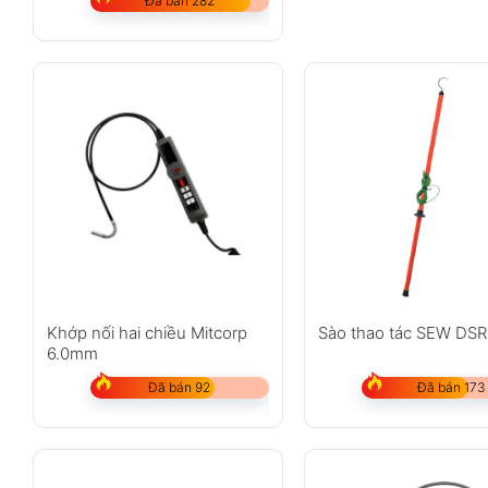
Đã bán 282
Khớp nối hai chiều Mitcorp
Sào thao tác SEW DS
6.0mm
Đã bán 92
Đã bán 173