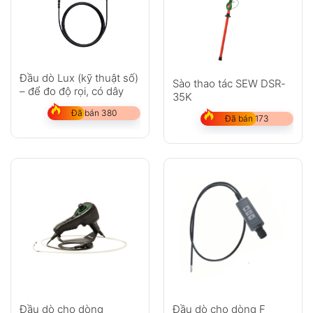
Đầu dò Lux (kỹ thuật số)
Sào thao tác SEW DSR-
– để đo độ rọi, có dây
35K
Đã bán 380
Đã bán 173
Đầu dò cho dòng
Đầu dò cho dòng F