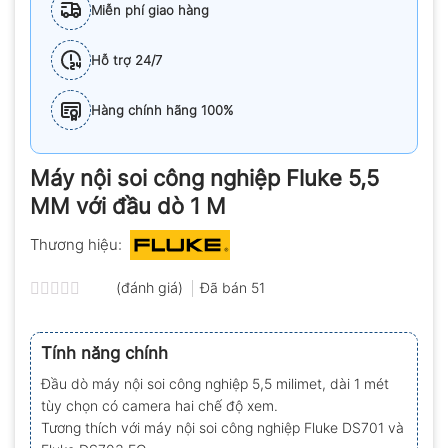
Miễn phí giao hàng
Hỗ trợ 24/7
Hàng chính hãng 100%
Máy nội soi công nghiệp Fluke 5,5
MM với đầu dò 1 M
Thương hiệu:
(đánh giá)
Đã bán
51
Được
xếp
hạng
Tính năng chính
0.0
5
Đầu dò máy nội soi công nghiệp 5,5 milimet, dài 1 mét
sao
tùy chọn có camera hai chế độ xem.
Tương thích với máy nội soi công nghiệp Fluke DS701 và