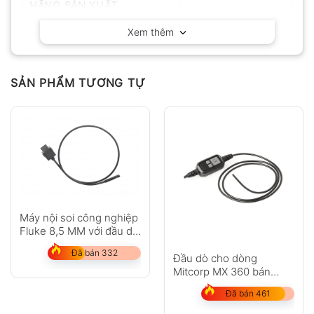
HÃNG SẢN XUẤT
Extech – Mỹ
Xem thêm
SẢN PHẨM TƯƠNG TỰ
Máy nội soi công nghiệp
Fluke 8,5 MM với đầu dò
UV 1 M
Đã bán 332
Đầu dò cho dòng
Mitcorp MX 360 bán
cứng
Đã bán 461