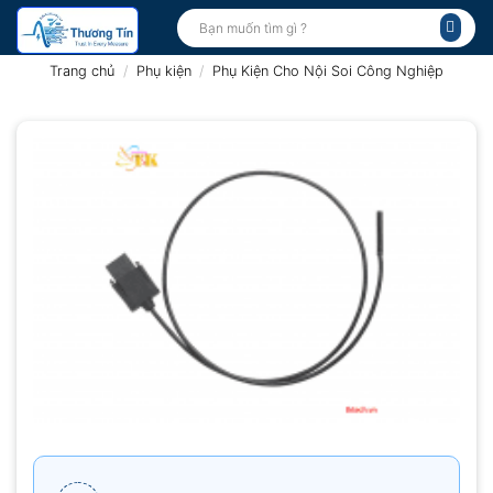
Bỏ
Tìm
kiếm:
qua
nội
Trang chủ
/
Phụ kiện
/
Phụ Kiện Cho Nội Soi Công Nghiệp
dung