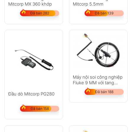
Mitcorp MX 360 khớp
Mitcorp 5.5mm
Đã bán 282
Đã bán 139
Máy nội soi công nghiệp
Fluke 9 MM với tang
quấn đầu dò 20 M
Đã bán 188
Đầu dò Mitcorp PG280
Đã bán 158