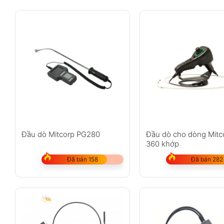
Đầu dò Mitcorp PG280
Đầu dò cho dòng Mitc
360 khớp
Đã bán 158
Đã bán 282