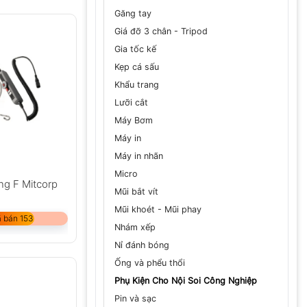
Găng tay
Giá đỡ 3 chân - Tripod
Gia tốc kế
Kẹp cá sấu
Khẩu trang
Lưỡi cắt
Máy Bơm
Máy in
Máy in nhãn
Micro
ng F Mitcorp
Mũi bắt vít
Mũi khoét - Mũi phay
 bán 153
Nhám xếp
Nỉ đánh bóng
Ống và phểu thổi
Phụ Kiện Cho Nội Soi Công Nghiệp
Pin và sạc