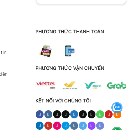
PHƯƠNG THỨC THANH TOÁN
tin
PHƯƠNG THỨC VẬN CHUYỂN
tiền
KẾT NỐI VỚI CHÚNG TÔI