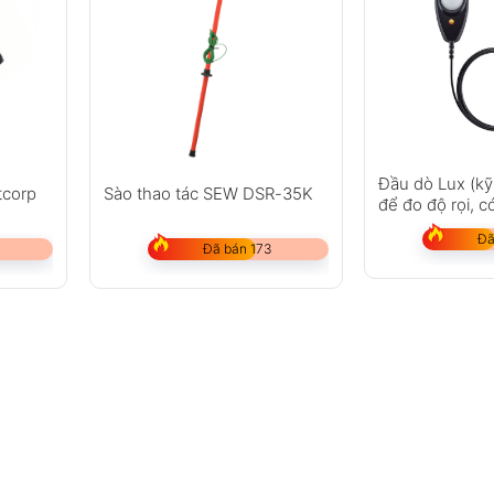
Đầu dò Lux (kỹ
tcorp
Sào thao tác SEW DSR-35K
để đo độ rọi, c
Đã
Đã bán 173