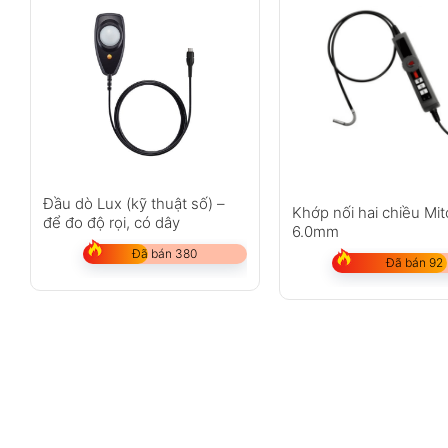
Đầu dò Lux (kỹ thuật số) –
Khớp nối hai chiều Mit
để đo độ rọi, có dây
6.0mm
Đã bán 380
Đã bán 92