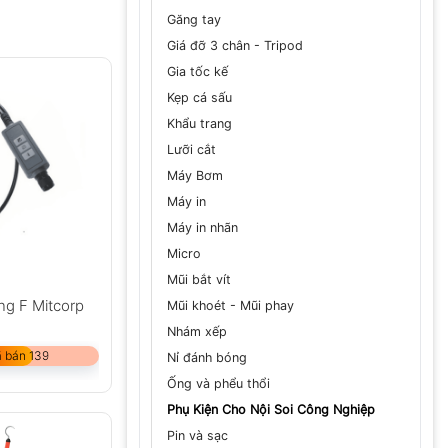
Găng tay
Giá đỡ 3 chân - Tripod
Gia tốc kế
Kẹp cá sấu
Khẩu trang
Lưỡi cắt
Máy Bơm
Máy in
Máy in nhãn
Micro
Mũi bắt vít
ng F Mitcorp
Mũi khoét - Mũi phay
Nhám xếp
 bán 139
Nỉ đánh bóng
Ống và phểu thổi
Phụ Kiện Cho Nội Soi Công Nghiệp
Pin và sạc