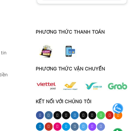
PHƯƠNG THỨC THANH TOÁN
tin
PHƯƠNG THỨC VẬN CHUYỂN
tiền
KẾT NỐI VỚI CHÚNG TÔI