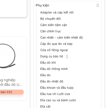
Phụ kiện
Adapter và cáp kết nối
Bộ chuyển đổi
Cảm biến tiệm cận
Căn chỉnh trục
Can nhiệt - cảm biến nhiệt độ
Cáp đo que đo và kẹp
Cửa sổ hồng ngoại
Dụng cụ bảo hộ
Đầu dò khí
Đầu dò thông minh
Đầu đo
ng nghiệp
Đầu đo nhiệt độ
với đầu dò UV
Đầu khoan và đầu tuýp
 bán 332
Đầu tua vít-Lưỡi cưa
Đĩa cao su và bánh cước
Đĩa cắt