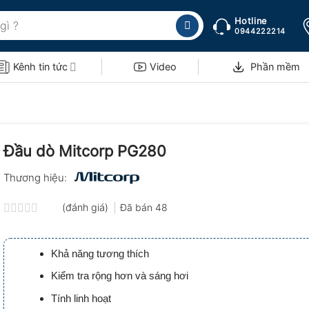
Hotline
0944222214
Kênh tin tức
Video
Phần mềm
Đầu dò Mitcorp PG280
Thương hiệu:
(đánh giá)
Đã bán
48
Được
xếp
hạng
Khả năng tương thích
0.0
5
Kiểm tra rộng hơn và sáng hơi
sao
Tính linh hoạt