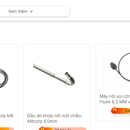
Mitcorp – Mỹ
Xem thêm
Máy nội soi cô
Fluke 8,5 MM 
1 M
Đã
orp MX
Đầu dò khớp nối một chiều
Mitcorp 6.0mm