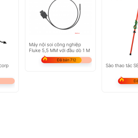
Máy nội soi công nghiệp
Fluke 5,5 MM với đầu dò 1 M
Đã bán 712
corp
Sào thao tác 
Đã