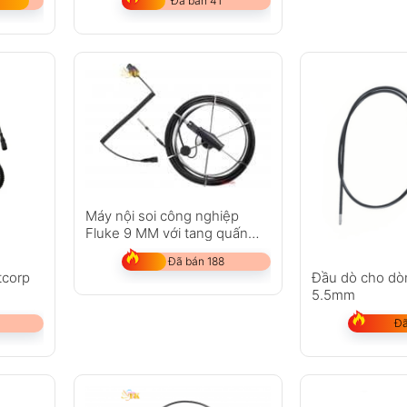
Đã bán 41
Máy nội soi công nghiệp
Fluke 9 MM với tang quấn
đầu dò 20 M
Đã bán 188
tcorp
Đầu dò cho dò
5.5mm
Đã