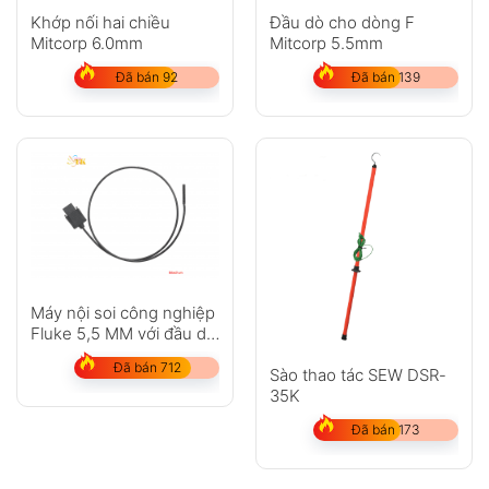
Khớp nối hai chiều
Đầu dò cho dòng F
Mitcorp 6.0mm
Mitcorp 5.5mm
Đã bán 92
Đã bán 139
Máy nội soi công nghiệp
Fluke 5,5 MM với đầu dò
1 M
Đã bán 712
Sào thao tác SEW DSR-
35K
Đã bán 173