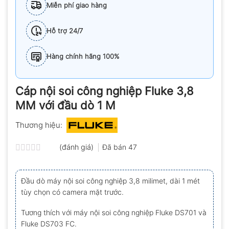
Miễn phí giao hàng
Hỗ trợ 24/7
Hàng chính hãng 100%
Cáp nội soi công nghiệp Fluke 3,8
MM với đầu dò 1 M
Thương hiệu:
(đánh giá)
Đã bán
47
Được
xếp
hạng
Đầu dò máy nội soi công nghiệp 3,8 milimet, dài 1 mét
0.0
tùy chọn có camera mặt trước.
5
sao
Tương thích với máy nội soi công nghiệp Fluke DS701 và
Fluke DS703 FC.