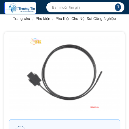
Bỏ
Tìm
kiếm:
qua
nội
Trang chủ
/
Phụ kiện
/
Phụ Kiện Cho Nội Soi Công Nghiệp
dung