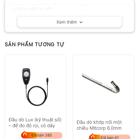
HÃNG SẢN XUẤT
Fluke – Mỹ
Xem thêm
SẢN PHẨM TƯƠNG TỰ
Đầu dò Lux (kỹ thuật số)
Đầu dò khớp nối một
– để đo độ rọi, có dây
chiều Mitcorp 6.0mm
Đã bán 380
Đã bán 41