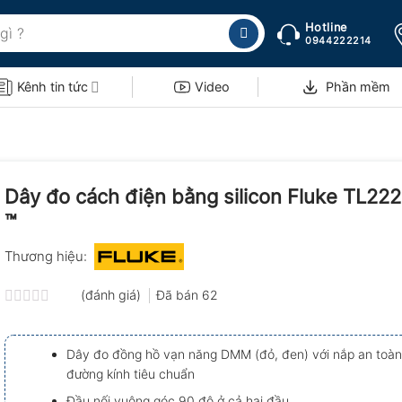
Hotline
0944222214
Kênh tin tức
Video
Phần mềm
Dây đo cách điện bằng silicon Fluke TL222
™
Thương hiệu:
(đánh giá)
Đã bán
62
Được
xếp
hạng
Dây đo đồng hồ vạn năng DMM (đỏ, đen) với nắp an toàn
0.0
đường kính tiêu chuẩn
5
sao
Đầu nối vuông góc 90 độ ở cả hai đầu