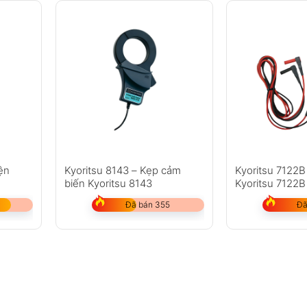
iện
Kyoritsu 8143 – Kẹp cảm
Kyoritsu 7122B
biến Kyoritsu 8143
Kyoritsu 7122B
Đã bán 355
Đã