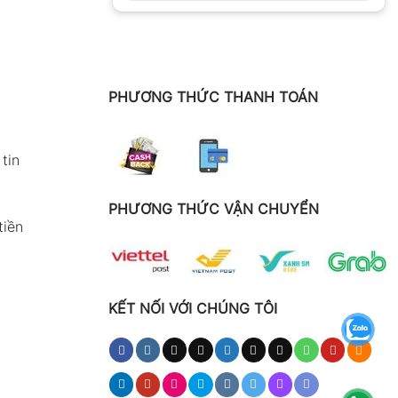
PHƯƠNG THỨC THANH TOÁN
tin
PHƯƠNG THỨC VẬN CHUYỂN
tiền
KẾT NỐI VỚI CHÚNG TÔI