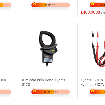
Đã bán 58
Đã
1.480.000
₫
ch
Kiện
Kìm cảm biến dòng Kyoritsu
Kyoritsu 7107A
8123
Kyoritsu 7107A
Đã bán 446
Đã