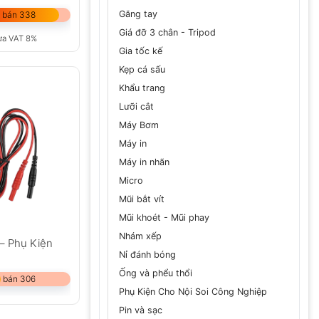
Găng tay
 bán 338
Giá đỡ 3 chân - Tripod
ưa VAT 8%
Gia tốc kế
Kẹp cá sấu
Khẩu trang
Lưỡi cắt
Máy Bơm
Máy in
Máy in nhãn
Micro
Mũi bắt vít
Mũi khoét - Mũi phay
Nhám xếp
 – Phụ Kiện
Nỉ đánh bóng
Ống và phểu thổi
 bán 306
Phụ Kiện Cho Nội Soi Công Nghiệp
Pin và sạc