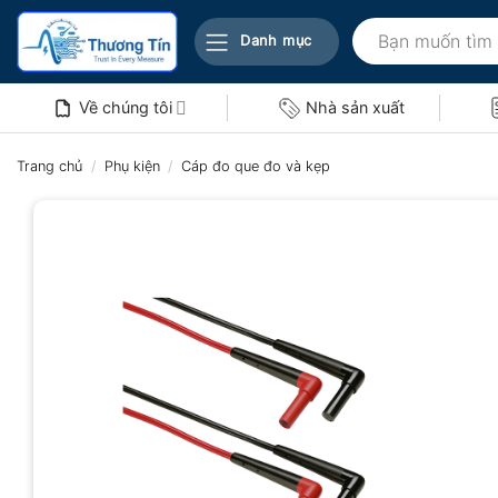
Bỏ
Tìm
qua
Danh mục
kiếm:
nội
dung
Về chúng tôi
Nhà sản xuất
Trang chủ
/
Phụ kiện
/
Cáp đo que đo và kẹp