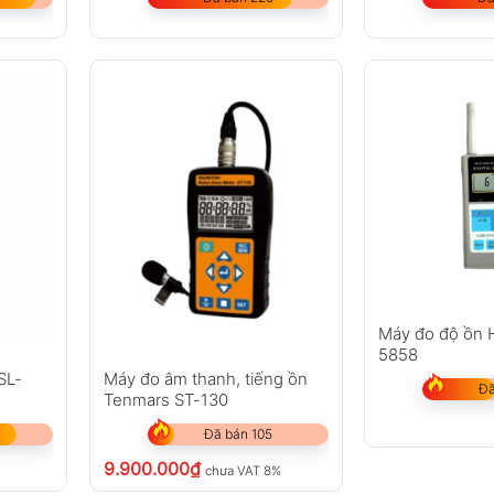
Máy đo độ ồn 
5858
SL-
Máy đo âm thanh, tiếng ồn
Đã
Tenmars ST-130
Đã bán 105
9.900.000
₫
chưa VAT 8%