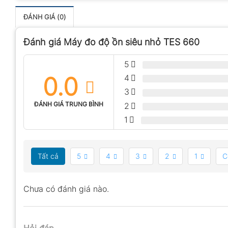
ĐÁNH GIÁ (0)
Đánh giá Máy đo độ ồn siêu nhỏ TES 660
5
0.0
4
3
ĐÁNH GIÁ TRUNG BÌNH
2
1
Tất cả
5
4
3
2
1
C
Chưa có đánh giá nào.
Hỏi đáp