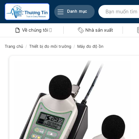
Bỏ
Tìm
qua
Danh mục
kiếm:
nội
dung
Về chúng tôi
Nhà sản xuất
Trang chủ
/
Thiết bị đo môi trường
/
Máy đo độ ồn