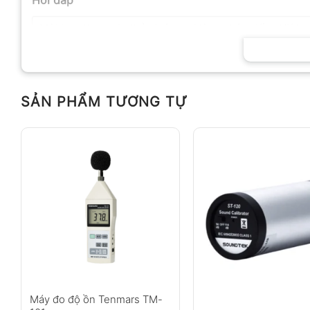
SẢN PHẨM TƯƠNG TỰ
Anh
Chị
Không có bình luận nào
Máy đo độ ồn Tenmars TM-