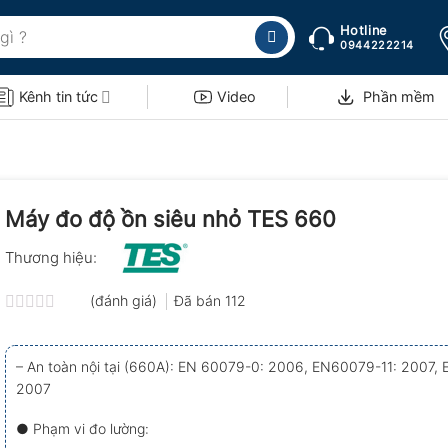
Hotline
0944222214
Kênh tin tức
Video
Phần mềm
Máy đo độ ồn siêu nhỏ TES 660
Thương hiệu:
(đánh giá)
Đã bán
112
Được
xếp
hạng
– An toàn nội tại (660A): EN 60079-0: 2006, EN60079-11: 2007,
0.0
2007
5
sao
● Phạm vi đo lường: