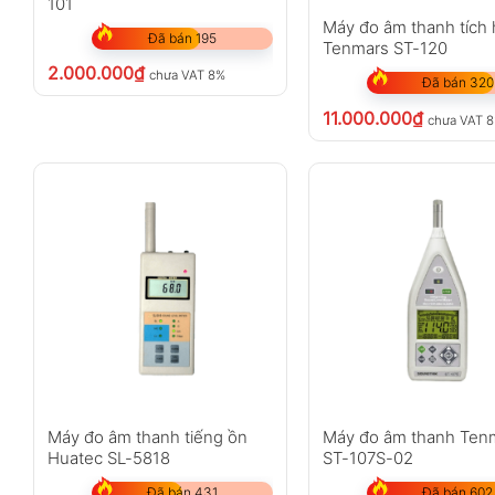
101
Máy đo âm thanh tích
Đã bán 195
Tenmars ST-120
2.000.000
₫
chưa VAT 8%
Đã bán 320
11.000.000
₫
chưa VAT 
Máy đo âm thanh tiếng ồn
Máy đo âm thanh Ten
Huatec SL-5818
ST-107S-02
Đã bán 431
Đã bán 602