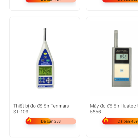
Thiết bị đo độ ồn Tenmars
Máy đo độ ồn Huatec 
ST-109
5856
Đã bán 288
Đã bán 459