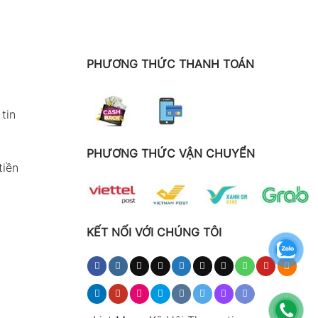
PHƯƠNG THỨC THANH TOÁN
tin
PHƯƠNG THỨC VẬN CHUYỂN
tiền
KẾT NỐI VỚI CHÚNG TÔI