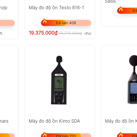
5866
 hợp
Máy đo độ ồn Testo 816-1
Đã
Đã bán 409
19.375.000
₫
19.770.000
₫
8%
chưa VAT 8%
mars
Máy đo độ ồn Kimo SDA
Máy đo độ ồn 
Đã bán 220
Đã