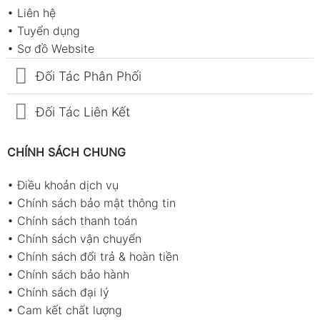
nhà máy, nhà xưởng.
•
Liên hệ
•
Tuyển dụng
Datalogging môi trường trong phòng thí
•
Sơ đồ Website
nghiệm, phòng sạch.
Đối Tác Phân Phối
Ứng dụng trong HVAC, kiểm tra điều hòa –
thông gió.
Đối Tác Liên Kết
Theo dõi điều kiện môi trường trong nông
nghiệp công nghệ cao.
CHÍNH SÁCH CHUNG
Kiểm soát chất lượng trong sản xuất thực
phẩm, dược phẩm, điện tử.
•
Điều khoản dịch vụ
•
Chính sách bảo mật thông tin
Phụ kiện sản phẩm
•
Chính sách thanh toán
Sách hướng dẫn sử dụng.
•
Chính sách vận chuyển
•
Chính sách đổi trả & hoàn tiền
Pin AAA.
•
Chính sách bảo hành
Cáp RS-232 to USB + phần mềm (TES-
•
Chính sách đại lý
1365).
•
Cam kết chất lượng