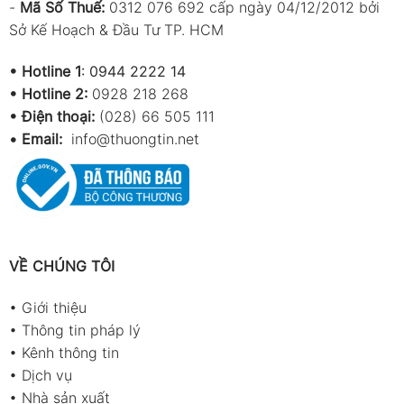
-
Mã Số Thuế:
0312 076 692 cấp ngày 04/12/2012 bởi
động (Operating
& 10–80%RH
Conditions)
Sở Kế Hoạch & Đầu Tư TP. HCM
Nguồn cấp
6 pin AAA
•
Hotline 1
:
0944 2222 14
(Power Source)
•
Hotline 2:
0928 218 268
Thời lượng pin
Khoảng 160 giờ
• Điện thoại:
(028) 66 505 111
(Battery Life)
•
Email:
info@thuongtin.net
Kích thước & Khối
150 (Dài) × 72 (Rộng) × 35 (Cao)
lượng (Size &
mm
Weight)
Khối lượng khoảng 235g
Phụ kiện
1. Sách hướng dẫn, pin
(Accessories)
VỀ CHÚNG TÔI
2. Cáp RS-232 sang USB & phần
mềm (TES-1365)
•
Giới thiệu
3. Adapter AC (tùy chọn)
•
Thông tin pháp lý
•
Kênh thông tin
Ứng dụng sản phẩm
•
Dịch vụ
Giám sát nhiệt độ – độ ẩm trong kho hàng,
•
Nhà sản xuất