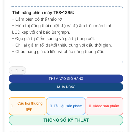
0.0
5
Tính năng chính máy TES-1365:
sao
– Cảm biến có thể tháo rời.
– Hiển thị đồng thời nhiệt độ và độ ẩm trên màn hình
LCD kép với chỉ báo Bargraph.
– Đọc giá trị điểm sương và giá trị bóng ướt.
– Ghi lại giá trị tối đa/tối thiểu cùng với dấu thời gian.
– Chức năng giữ dữ liệu và chức năng tương đối.
Máy đo nhiệt độ, độ ẩm TES-1365 số lượng
THÊM VÀO GIỎ HÀNG
MUA NGAY
Câu hỏi thường
Tài liệu sản phẩm
Video sản phẩm
gặp
THÔNG SỐ KỸ THUẬT