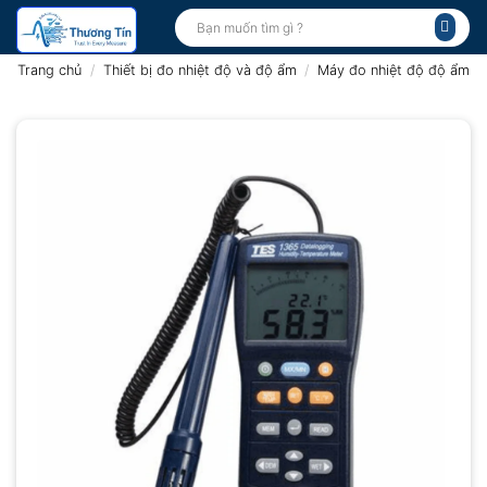
Bỏ
Tìm
kiếm:
qua
nội
Trang chủ
/
Thiết bị đo nhiệt độ và độ ẩm
/
Máy đo nhiệt độ độ ẩm
dung