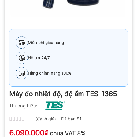
Miễn phí giao hàng
Hỗ trợ 24/7
Hàng chính hãng 100%
Máy đo nhiệt độ, độ ẩm TES-1365
Thương hiệu:
(đánh giá)
Đã bán
81
Được
6.090.000
xếp
₫
chưa VAT 8%
hạng