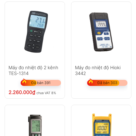
Máy đo nhiệt độ 2 kênh
Máy đo nhiệt độ Hioki
TES-1314
3442
Đã bán 391
Đã bán 303
2.260.000
₫
chưa VAT 8%