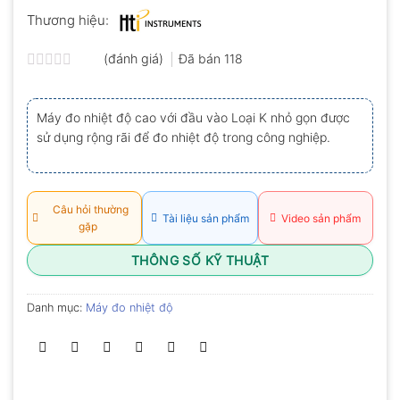
Thương hiệu:
(đánh giá)
Đã bán
118
Được
xếp
hạng
Máy đo nhiệt độ cao với đầu vào Loại K nhỏ gọn được
0.0
sử dụng rộng rãi để đo nhiệt độ trong công nghiệp.
5
sao
Câu hỏi thường
Tài liệu sản phẩm
Video sản phẩm
gặp
THÔNG SỐ KỸ THUẬT
Danh mục:
Máy đo nhiệt độ