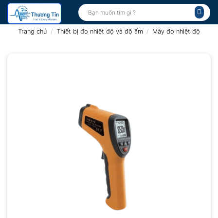
Bỏ
Tìm
kiếm:
qua
nội
Trang chủ
/
Thiết bị đo nhiệt độ và độ ẩm
/
Máy đo nhiệt độ
dung