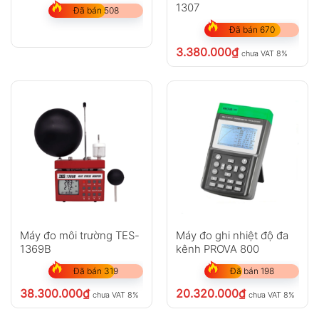
1307
Đã bán 508
Đã bán 670
3.380.000
₫
chưa VAT 8%
Máy đo môi trường TES-
Máy đo ghi nhiệt độ đa
1369B
kênh PROVA 800
Đã bán 319
Đã bán 198
38.300.000
₫
20.320.000
₫
chưa VAT 8%
chưa VAT 8%