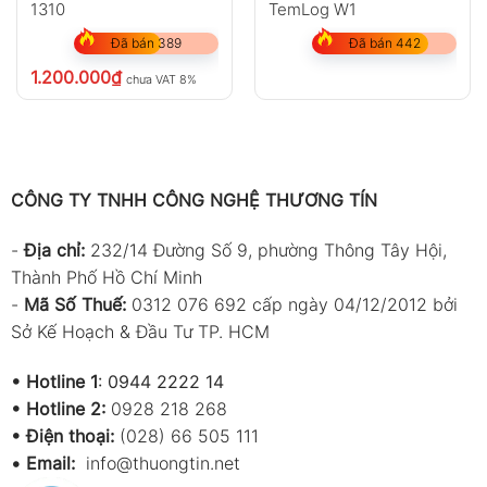
1310
TemLog W1
Đã bán 389
Đã bán 442
1.200.000
₫
chưa VAT 8%
CÔNG TY TNHH CÔNG NGHỆ THƯƠNG TÍN
-
Địa chỉ:
232/14 Đường Số 9, phường Thông Tây Hội,
Thành Phố Hồ Chí Minh
-
Mã Số Thuế:
0312 076 692 cấp ngày 04/12/2012 bởi
Sở Kế Hoạch & Đầu Tư TP. HCM
•
Hotline 1
:
0944 2222 14
•
Hotline 2:
0928 218 268
• Điện thoại:
(028) 66 505 111
•
Email:
info@thuongtin.net