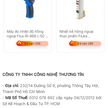
Máy đo nhiệt độ hồng
Nhiệt kế hồng ngoại
ngoại Flus IR-866 (-50 ~
thực phẩm Fluke
2250?C)
FoodPro Plus
Đã bán 359
Đã bán 289
CÔNG TY TNHH CÔNG NGHỆ THƯƠNG TÍN
-
Địa chỉ:
232/14 Đường Số 9, phường Thông Tây Hội,
Thành Phố Hồ Chí Minh
-
Mã Số Thuế:
0312 076 692 cấp ngày 04/12/2012 bởi
Sở Kế Hoạch & Đầu Tư TP. HCM