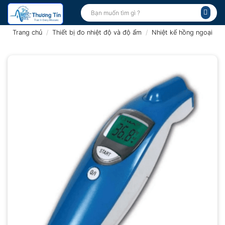
Bỏ
Tìm
kiếm:
qua
nội
Trang chủ
/
Thiết bị đo nhiệt độ và độ ẩm
/
Nhiệt kế hồng ngoại
dung