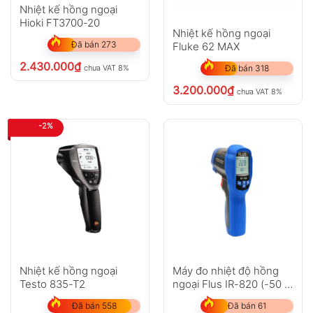
Nhiệt kế hồng ngoại
Hioki FT3700-20
Nhiệt kế hồng ngoại
Đã bán 273
Fluke 62 MAX
2.430.000
₫
chưa VAT 8%
Đã bán 318
3.200.000
₫
chưa VAT 8%
-2%
Nhiệt kế hồng ngoại
Máy đo nhiệt độ hồng
Testo 835-T2
ngoại Flus IR-820 (-50 ~
500?C)
Đã bán 558
Đã bán 61