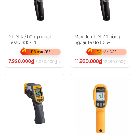
Nhiệt kế hồng ngoại
Máy đo nhiệt độ hồng
Testo 835-T1
ngoại Testo 835-H1
Đã bán 255
Đã bán 328
7.920.000
₫
11.920.000
₫
8.080.000
₫
12.160.000
₫
chưa VAT 8%
chư