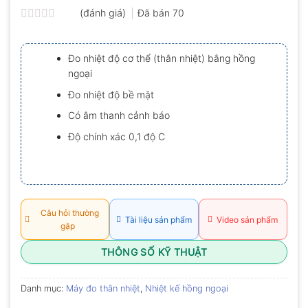
(đánh giá)
Đã bán
70
Được
xếp
hạng
Đo nhiệt độ cơ thể (thân nhiệt) bằng hồng
0.0
ngoại
5
sao
Đo nhiệt độ bề mặt
Có âm thanh cảnh báo
Độ chính xác 0,1 độ C
Câu hỏi thường
Tài liệu sản phẩm
Video sản phẩm
gặp
THÔNG SỐ KỸ THUẬT
Danh mục:
Máy đo thân nhiệt
,
Nhiệt kế hồng ngoại