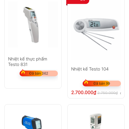
Nhiệt kế thực phẩm
Testo 831
Nhiệt kế Testo 104
Đã bán 362
Đã bán 99
2.700.000
₫
2.750.000
₫
chưa 