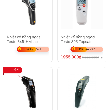
Nhiệt kế hồng ngoại
Nhiệt kế hồng ngoại
Testo 845-HM laser
Testo 805 Topsafe
Đã bán 571
Đã bán 297
1.955.000
₫
1.990.000
₫
chưa V
-2%