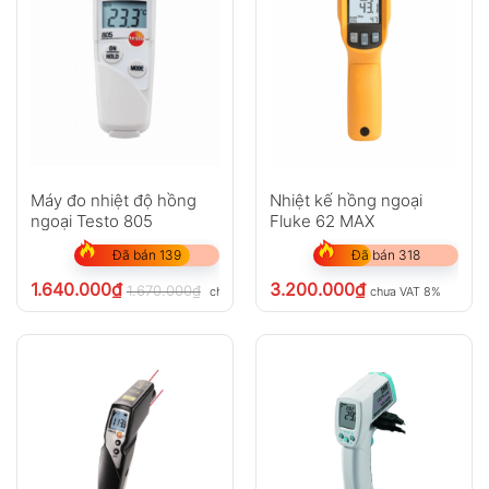
Máy đo nhiệt độ hồng
Nhiệt kế hồng ngoại
ngoại Testo 805
Fluke 62 MAX
Đã bán 139
Đã bán 318
1.640.000
₫
3.200.000
₫
1.670.000
₫
chưa VAT 8%
chưa VAT 8%