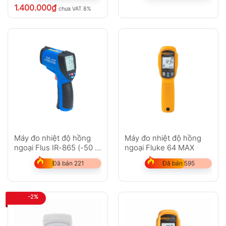
1.400.000
₫
chưa VAT 8%
Máy đo nhiệt độ hồng
Máy đo nhiệt độ hồng
ngoại Flus IR-865 (-50 ~
ngoại Fluke 64 MAX
1850?C)
Đã bán 221
Đã bán 595
-2%