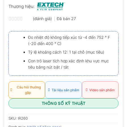
Thương hiệu:
(đánh giá)
Đã bán
27
Được
xếp
hạng
Đo nhiệt độ không tiếp xúc từ -4 đến 752 ° F
0.0
(-20 đến 400 ° C)
5
sao
Tỷ lệ khoảng cách 12: 1 tại chỗ (mục tiêu)
Con trỏ laser tích hợp xác định khu vực mục
tiêu bằng nút bật / tắt
Câu hỏi thường
Tài liệu sản phẩm
Video sản phẩm
gặp
THÔNG SỐ KỸ THUẬT
SKU:
IR260