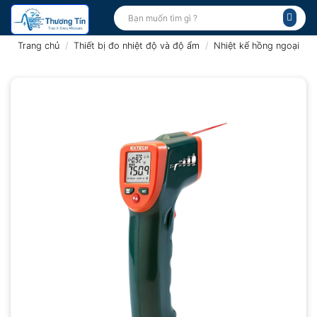
Bỏ
Tìm
kiếm:
qua
nội
Trang chủ
/
Thiết bị đo nhiệt độ và độ ẩm
/
Nhiệt kế hồng ngoại
dung