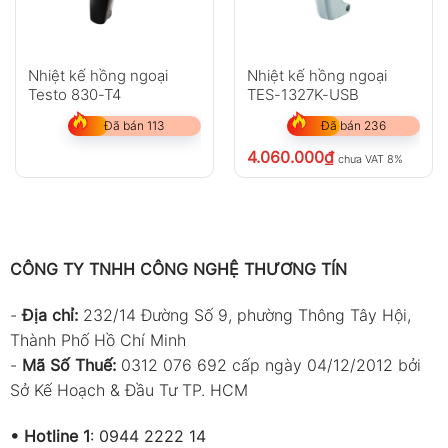
Nhiệt kế hồng ngoại
Nhiệt kế hồng ngoại
Testo 830-T4
TES-1327K-USB
Đã bán 113
Đã bán 236
4.060.000
₫
chưa VAT 8%
CÔNG TY TNHH CÔNG NGHỆ THƯƠNG TÍN
-
Địa chỉ:
232/14 Đường Số 9, phường Thông Tây Hội,
Thành Phố Hồ Chí Minh
-
Mã Số Thuế:
0312 076 692 cấp ngày 04/12/2012 bởi
Sở Kế Hoạch & Đầu Tư TP. HCM
•
Hotline 1
:
0944 2222 14