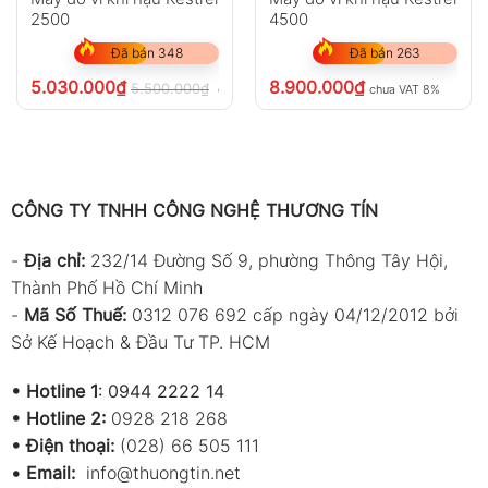
2500
4500
Đã bán 348
Đã bán 263
5.030.000
₫
8.900.000
₫
5.500.000
₫
chưa VAT 8%
chưa VAT 8%
CÔNG TY TNHH CÔNG NGHỆ THƯƠNG TÍN
-
Địa chỉ:
232/14 Đường Số 9, phường Thông Tây Hội,
Thành Phố Hồ Chí Minh
-
Mã Số Thuế:
0312 076 692 cấp ngày 04/12/2012 bởi
Sở Kế Hoạch & Đầu Tư TP. HCM
•
Hotline 1
:
0944 2222 14
•
Hotline 2:
0928 218 268
• Điện thoại:
(028) 66 505 111
•
Email:
info@thuongtin.net