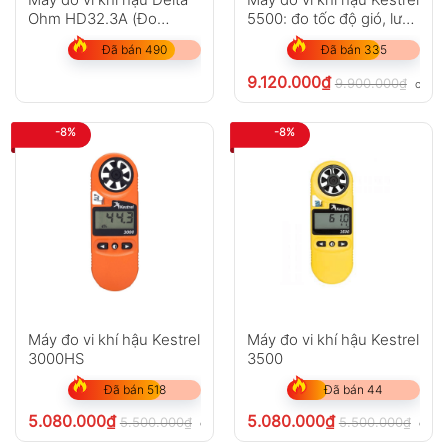
Ohm HD32.3A (Đo
5500: đo tốc độ gió, lưu
PMV/PPD/WBGT)
lượng khí
Đã bán 490
Đã bán 335
9.120.000
₫
9.900.000
₫
chưa 
-8%
-8%
Máy đo vi khí hậu Kestrel
Máy đo vi khí hậu Kestrel
3000HS
3500
Đã bán 518
Đã bán 44
5.080.000
₫
5.080.000
₫
5.500.000
₫
5.500.000
₫
chưa VAT 8%
chưa