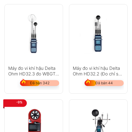
Máy đo vi khí hậu Delta
Máy đo vi khí hậu Delta
Ohm HD32.3 đo WBGT,
Ohm HD32.2 (Đo chỉ số
PMW, PPD
WBGT)
Đã bán 342
Đã bán 44
-9%