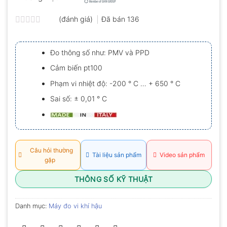
(đánh giá)
Đã bán
136
Được
xếp
hạng
Đo thông số như: PMV và PPD
0.0
5
Cảm biến pt100
sao
Phạm vi nhiệt độ: -200 ° C … + 650 ° C
Sai số: ± 0,01 ° C
Câu hỏi thường
Tài liệu sản phẩm
Video sản phẩm
gặp
THÔNG SỐ KỸ THUẬT
Danh mục:
Máy đo vi khí hậu