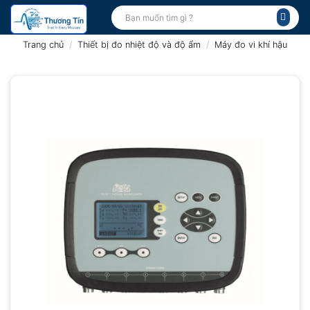
Bỏ
Tìm
kiếm:
qua
nội
Trang chủ
/
Thiết bị đo nhiệt độ và độ ẩm
/
Máy đo vi khí hậu
dung