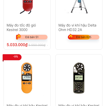
Máy đo tốc độ gió
Máy đo vi khí hậu Delta
Kestrel 3000
Ohm HD32.2A
Đã bán 51
Đã bán 625
5.033.000
₫
5.550.000
₫
chưa VAT 8%
-9%
Máy đo vi khí hậu Kestrel
Máy đo vi khí hậu Kestrel