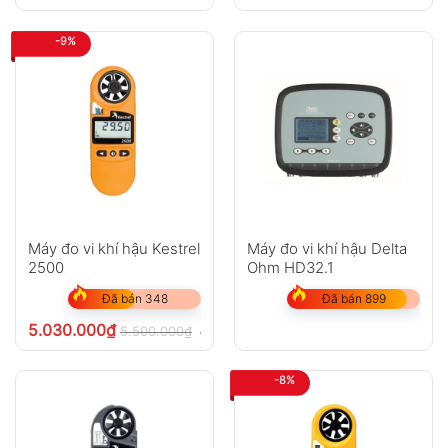
-9%
Máy đo vi khí hậu Kestrel
Máy đo vi khí hậu Delta
2500
Ohm HD32.1
Đã bán 348
Đã bán 899
5.030.000
₫
5.500.000
₫
chưa VAT 8%
-8%