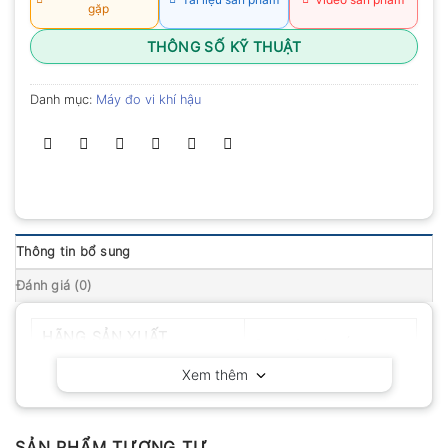
gặp
THÔNG SỐ KỸ THUẬT
Danh mục:
Máy đo vi khí hậu
Thông tin bổ sung
Đánh giá (0)
HÃNG SẢN XUẤT
Delta OHM – Ý
Xem thêm
SẢN PHẨM TƯƠNG TỰ