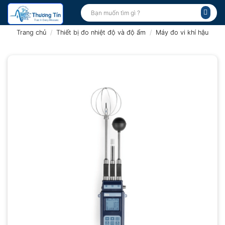
Bỏ
Tìm
kiếm:
qua
nội
Trang chủ
/
Thiết bị đo nhiệt độ và độ ẩm
/
Máy đo vi khí hậu
dung