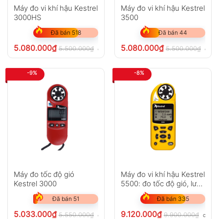
Máy đo vi khí hậu Kestrel
Máy đo vi khí hậu Kestrel
3000HS
3500
Đã bán 518
Đã bán 44
5.080.000
₫
5.080.000
₫
5.500.000
₫
5.500.000
₫
chưa VAT 8%
chưa
-9%
-8%
Máy đo tốc độ gió
Máy đo vi khí hậu Kestrel
Kestrel 3000
5500: đo tốc độ gió, lưu
lượng khí
Đã bán 51
Đã bán 335
5.033.000
₫
9.120.000
₫
5.550.000
₫
9.900.000
₫
chưa VAT 8%
chưa 