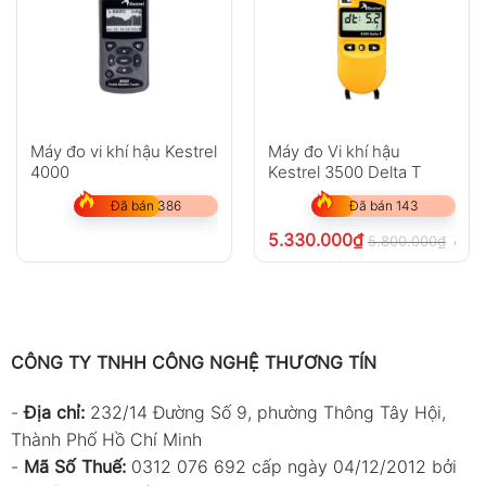
Máy đo vi khí hậu Kestrel
Máy đo Vi khí hậu
4000
Kestrel 3500 Delta T
Đã bán 386
Đã bán 143
5.330.000
₫
5.800.000
₫
chưa
CÔNG TY TNHH CÔNG NGHỆ THƯƠNG TÍN
-
Địa chỉ:
232/14 Đường Số 9, phường Thông Tây Hội,
Thành Phố Hồ Chí Minh
-
Mã Số Thuế:
0312 076 692 cấp ngày 04/12/2012 bởi