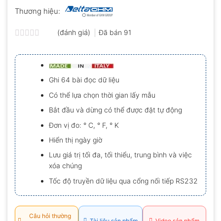
Thương hiệu:
(đánh giá)
Đã bán
91
Được
xếp
hạng
0.0
5
Ghi 64 bài đọc dữ liệu
sao
Có thể lựa chọn thời gian lấy mẫu
Bắt đầu và dừng có thể được đặt tự động
Đơn vị đo: ° C, ° F, ° K
Hiển thị ngày giờ
Lưu giá trị tối đa, tối thiểu, trung bình và việc
xóa chúng
Tốc độ truyền dữ liệu qua cổng nối tiếp RS232
Câu hỏi thường
Tài liệu sản phẩm
Video sản phẩm