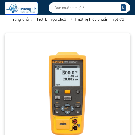
Bỏ
Tìm
kiếm:
qua
nội
Trang chủ
/
Thiết bị hiệu chuẩn
/
Thiết bị hiệu chuẩn nhiệt độ
dung