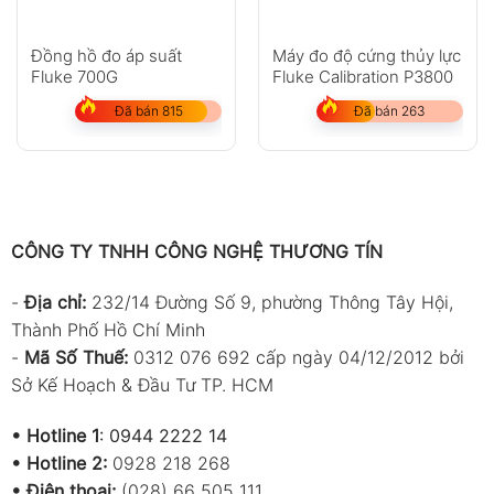
Đồng hồ đo áp suất
Máy đo độ cứng thủy lực
Fluke 700G
Fluke Calibration P3800
Đã bán 815
Đã bán 263
CÔNG TY TNHH CÔNG NGHỆ THƯƠNG TÍN
-
Địa chỉ:
232/14 Đường Số 9, phường Thông Tây Hội,
Thành Phố Hồ Chí Minh
-
Mã Số Thuế:
0312 076 692 cấp ngày 04/12/2012 bởi
Sở Kế Hoạch & Đầu Tư TP. HCM
•
Hotline 1
:
0944 2222 14
•
Hotline 2:
0928 218 268
• Điện thoại:
(028) 66 505 111