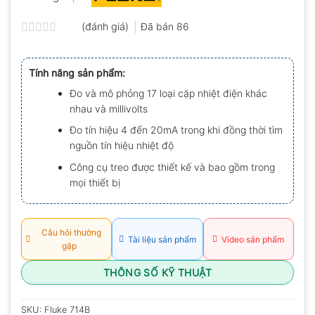
(đánh giá)
Đã bán
86
Được
xếp
hạng
Tính năng sản phẩm:
0.0
5
Đo và mô phỏng 17 loại cặp nhiệt điện khác
sao
nhau và millivolts
Đo tín hiệu 4 đến 20mA trong khi đồng thời tìm
nguồn tín hiệu nhiệt độ
Công cụ treo được thiết kế và bao gồm trong
mọi thiết bị
Câu hỏi thường
Tài liệu sản phẩm
Video sản phẩm
gặp
THÔNG SỐ KỸ THUẬT
SKU:
Fluke 714B