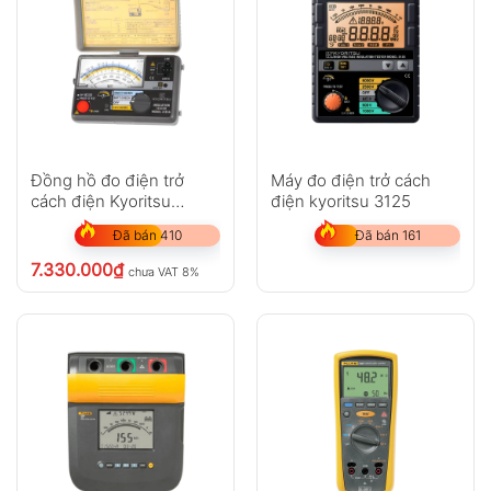
Đồng hồ đo điện trở
Máy đo điện trở cách
cách điện Kyoritsu
điện kyoritsu 3125
3161A (20MΩ/100MΩ)
Đã bán 410
Đã bán 161
7.330.000
₫
chưa VAT 8%