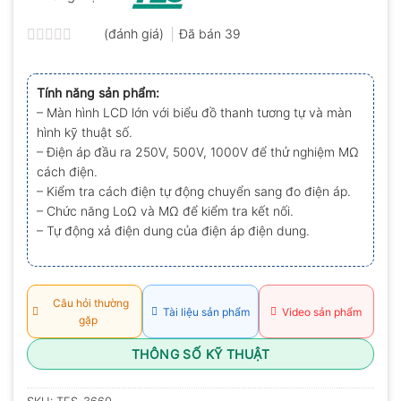
(đánh giá)
Đã bán
39
Được
xếp
hạng
Tính năng sản phẩm:
0.0
– Màn hình LCD lớn với biểu đồ thanh tương tự và màn
5
sao
hình kỹ thuật số.
– Điện áp đầu ra 250V, 500V, 1000V để thử nghiệm MΩ
cách điện.
– Kiểm tra cách điện tự động chuyển sang đo điện áp.
– Chức năng LoΩ và MΩ để kiểm tra kết nối.
– Tự động xả điện dung của điện áp điện dung.
Câu hỏi thường
Tài liệu sản phẩm
Video sản phẩm
gặp
THÔNG SỐ KỸ THUẬT