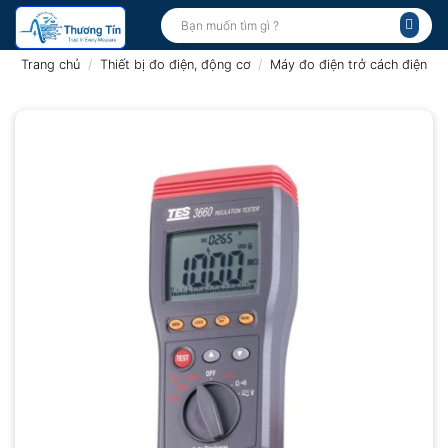
Bỏ
Tìm
kiếm:
qua
nội
Trang chủ
/
Thiết bị đo điện, động cơ
/
Máy đo điện trở cách điện
dung