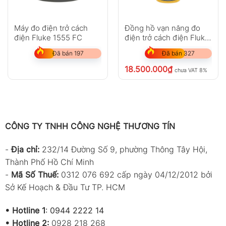
Máy đo điện trở cách
Đồng hồ vạn năng đo
điện Fluke 1555 FC
điện trở cách điện Fluke
1507
Đã bán 197
Đã bán 327
18.500.000
₫
chưa VAT 8%
CÔNG TY TNHH CÔNG NGHỆ THƯƠNG TÍN
-
Địa chỉ:
232/14 Đường Số 9, phường Thông Tây Hội,
Thành Phố Hồ Chí Minh
-
Mã Số Thuế:
0312 076 692 cấp ngày 04/12/2012 bởi
Sở Kế Hoạch & Đầu Tư TP. HCM
•
Hotline 1
:
0944 2222 14
•
Hotline 2:
0928 218 268