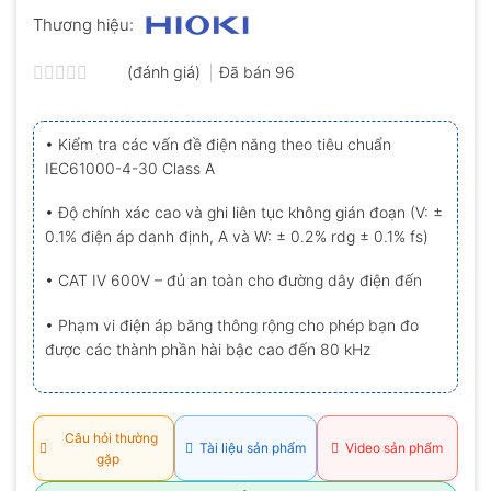
Thương hiệu:
(đánh giá)
Đã bán
96
Được
xếp
hạng
• Kiểm tra các vấn đề điện năng theo tiêu chuẩn
0.0
IEC61000-4-30 Class A
5
sao
• Độ chính xác cao và ghi liên tục không gián đoạn (V: ±
0.1% điện áp danh định, A và W: ± 0.2% rdg ± 0.1% fs)
• CAT IV 600V – đủ an toàn cho đường dây điện đến
• Phạm vi điện áp băng thông rộng cho phép bạn đo
được các thành phần hài bậc cao đến 80 kHz
Câu hỏi thường
Tài liệu sản phẩm
Video sản phẩm
gặp