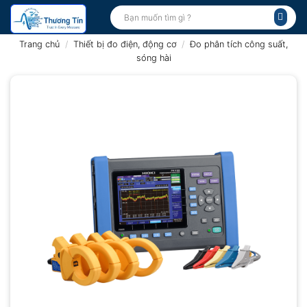
Bỏ
Tìm
kiếm:
qua
nội
Trang chủ
/
Thiết bị đo điện, động cơ
/
Đo phân tích công suất,
dung
sóng hài