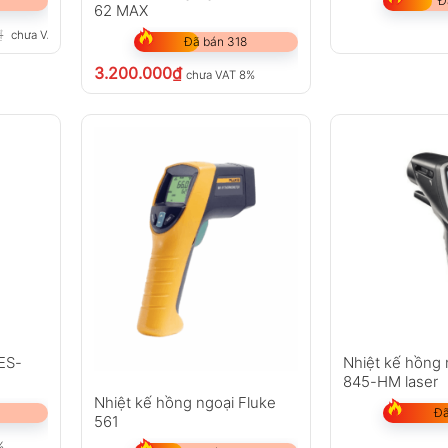
Đ
62 MAX
₫
chưa VAT 8%
Đã bán 318
3.200.000
₫
chưa VAT 8%
TES-
Nhiệt kế hồng 
845-HM laser
Nhiệt kế hồng ngoại Fluke
Đã
561
%