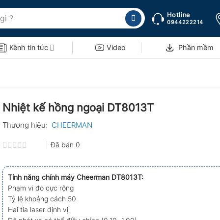
Hotline
0944222214
Kênh tin tức
Video
Phần mềm
Nhiệt kế hồng ngoại DT8013T
Thương hiệu:
CHEERMAN
Đã bán
0
Được
xếp
hạng
Tính năng chính máy Cheerman DT8013T:
0.0
Phạm vi đo cực rộng
5
sao
Tỷ lệ khoảng cách 50
Hai tia laser định vị