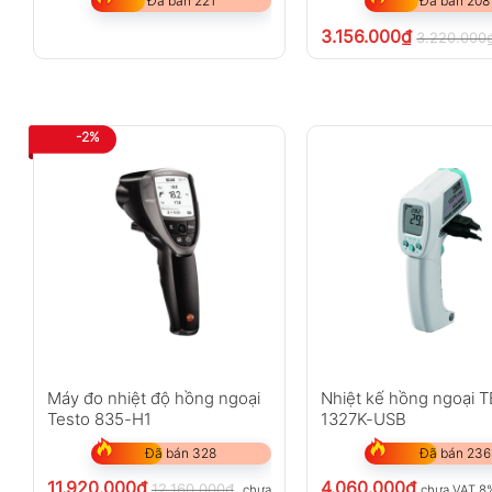
Đã bán 221
Đã bán 208
3.156.000
₫
3.220.000
-2%
Máy đo nhiệt độ hồng ngoại
Nhiệt kế hồng ngoại 
Testo 835-H1
1327K-USB
Đã bán 328
Đã bán 236
11.920.000
₫
4.060.000
₫
12.160.000
₫
chưa VAT 8%
chưa VAT 8