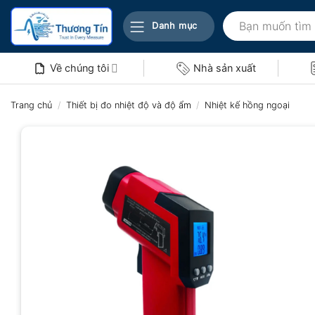
Bỏ
Tìm
qua
Danh mục
kiếm:
nội
dung
Về chúng tôi
Nhà sản xuất
Trang chủ
/
Thiết bị đo nhiệt độ và độ ẩm
/
Nhiệt kế hồng ngoại