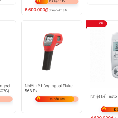
Đã bán 115
6.600.000
₫
chưa VAT 8%
-2%
 ngoại
Nhiệt kế hồng ngoại Fluke
50?C)
568 Ex
Nhiệt kế Testo
Đã bán 139
Đã
4.620.000
₫