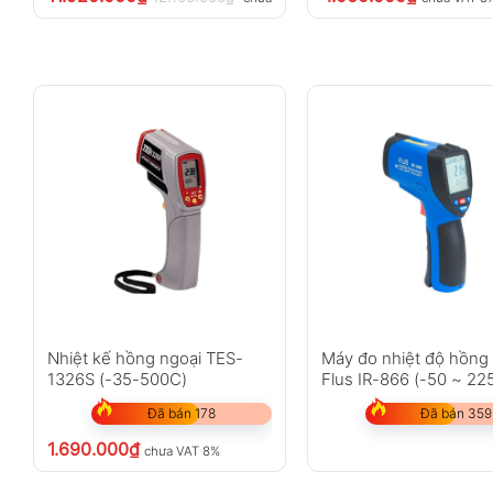
Nhiệt kế hồng ngoại TES-
Máy đo nhiệt độ hồng
1326S (-35-500C)
Flus IR-866 (-50 ~ 22
Đã bán 178
Đã bán 359
1.690.000
₫
chưa VAT 8%