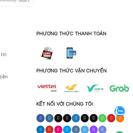
710.000
₫
chưa VAT 8%
PHƯƠNG THỨC THANH TOÁN
tin
PHƯƠNG THỨC VẬN CHUYỂN
tiền
KẾT NỐI VỚI CHÚNG TÔI