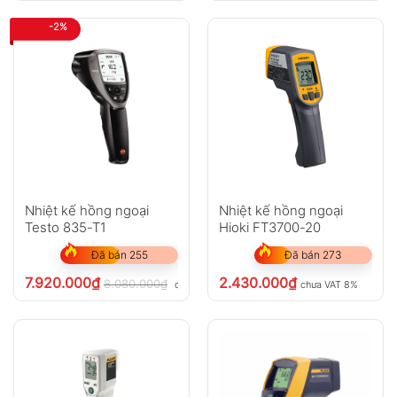
-2%
Nhiệt kế hồng ngoại
Nhiệt kế hồng ngoại
Testo 835-T1
Hioki FT3700-20
Đã bán 255
Đã bán 273
7.920.000
₫
2.430.000
₫
8.080.000
₫
chưa VAT 8%
chưa VAT 8%