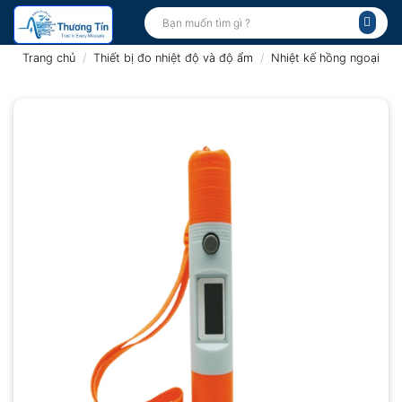
Bỏ
Tìm
kiếm:
qua
nội
Trang chủ
/
Thiết bị đo nhiệt độ và độ ẩm
/
Nhiệt kế hồng ngoại
dung