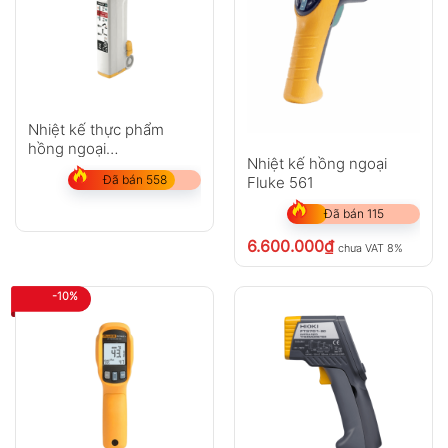
Nhiệt kế thực phẩm
hồng ngoại
Nhiệt kế hồng ngoại
Fluke FoodPro
Đã bán 558
Fluke 561
Đã bán 115
6.600.000
₫
chưa VAT 8%
-10%