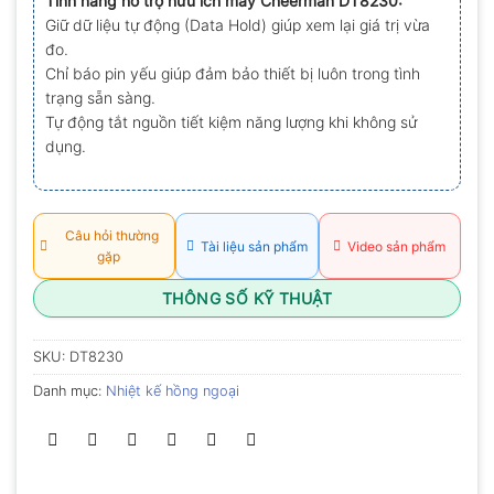
Tính năng hỗ trợ hữu ích máy Cheerman DT8230:
0.0
Giữ dữ liệu tự động (Data Hold) giúp xem lại giá trị vừa
5
sao
đo.
Chỉ báo pin yếu giúp đảm bảo thiết bị luôn trong tình
trạng sẵn sàng.
Tự động tắt nguồn tiết kiệm năng lượng khi không sử
dụng.
Câu hỏi thường
Tài liệu sản phẩm
Video sản phẩm
gặp
THÔNG SỐ KỸ THUẬT
SKU:
DT8230
Danh mục:
Nhiệt kế hồng ngoại