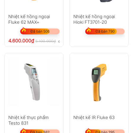
Nhiệt kế hồng ngoại
Nhiệt kế hồng ngoại
Fluke 62 MAX+
Hioki FT3701-20
Đã bán 506
Đã bán 790
4.600.000
₫
5.100.000
₫
chưa VAT 8%
Nhiệt kế thực phẩm
Nhiệt kế IR Fluke 63
Testo 831
Đã bán 362
Đã bán 295