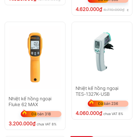
4.620.000
₫
4.710.000
₫
chưa 
Nhiệt kế hồng ngoại
TES-1327K-USB
Nhiệt kế hồng ngoại
Đã bán 236
Fluke 62 MAX
4.060.000
₫
chưa VAT 8%
Đã bán 318
3.200.000
₫
chưa VAT 8%