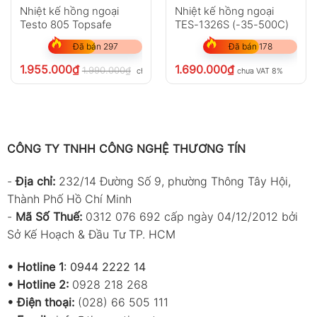
Nhiệt kế hồng ngoại
Nhiệt kế hồng ngoại
Testo 805 Topsafe
TES-1326S (-35-500C)
Đã bán 297
Đã bán 178
1.955.000
₫
1.690.000
₫
1.990.000
₫
chưa VAT 8%
chưa VAT 8%
CÔNG TY TNHH CÔNG NGHỆ THƯƠNG TÍN
-
Địa chỉ:
232/14 Đường Số 9, phường Thông Tây Hội,
Thành Phố Hồ Chí Minh
-
Mã Số Thuế:
0312 076 692 cấp ngày 04/12/2012 bởi
Sở Kế Hoạch & Đầu Tư TP. HCM
•
Hotline 1
:
0944 2222 14
•
Hotline 2:
0928 218 268
• Điện thoại:
(028) 66 505 111