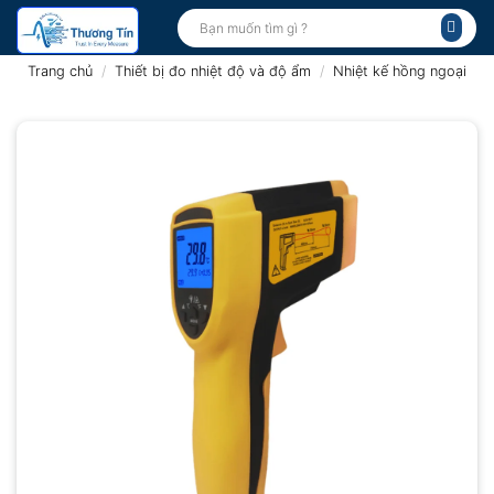
Bỏ
Tìm
kiếm:
qua
nội
Trang chủ
/
Thiết bị đo nhiệt độ và độ ẩm
/
Nhiệt kế hồng ngoại
dung