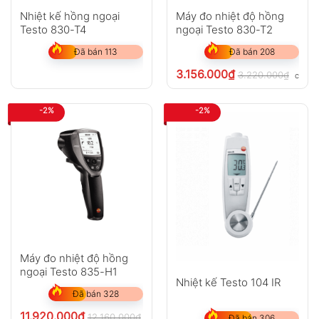
Nhiệt kế hồng ngoại
Máy đo nhiệt độ hồng
Testo 830-T4
ngoại Testo 830-T2
Đã bán 113
Đã bán 208
3.156.000
₫
3.220.000
₫
chưa 
-2%
-2%
Máy đo nhiệt độ hồng
ngoại Testo 835-H1
Nhiệt kế Testo 104 IR
Đã bán 328
11.920.000
₫
12.160.000
₫
chưa VAT 8%
Đã bán 306