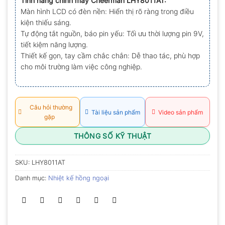
Tính năng chính máy Cheerman LHY8011AT:
0.0
Màn hình LCD có đèn nền: Hiển thị rõ ràng trong điều
5
sao
kiện thiếu sáng.
Tự động tắt nguồn, báo pin yếu: Tối ưu thời lượng pin 9V,
tiết kiệm năng lượng.
Thiết kế gọn, tay cầm chắc chắn: Dễ thao tác, phù hợp
cho môi trường làm việc công nghiệp.
Câu hỏi thường
Tài liệu sản phẩm
Video sản phẩm
gặp
THÔNG SỐ KỸ THUẬT
SKU:
LHY8011AT
Danh mục:
Nhiệt kế hồng ngoại