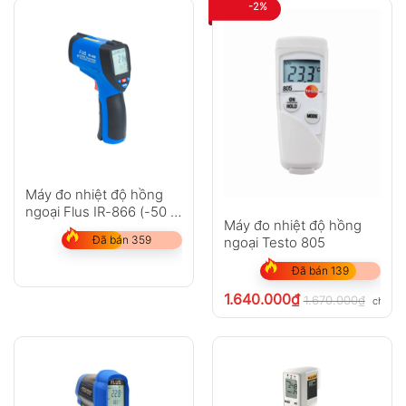
-2%
Máy đo nhiệt độ hồng
ngoại Flus IR-866 (-50 ~
Máy đo nhiệt độ hồng
2250?C)
Đã bán 359
ngoại Testo 805
Đã bán 139
1.640.000
₫
1.670.000
₫
chưa V