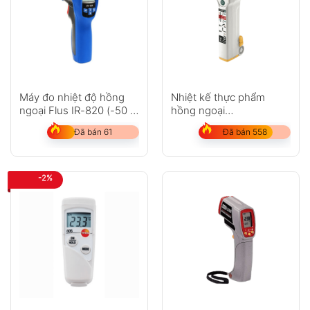
Máy đo nhiệt độ hồng
Nhiệt kế thực phẩm
ngoại Flus IR-820 (-50 ~
hồng ngoại
500?C)
Fluke FoodPro
Đã bán 61
Đã bán 558
-2%