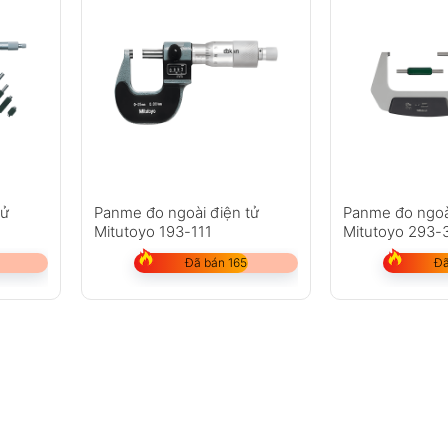
tử
Panme đo ngoài điện tử
Panme đo ngoà
Mitutoyo 193-111
Mitutoyo 293-
Đã bán 165
Đã