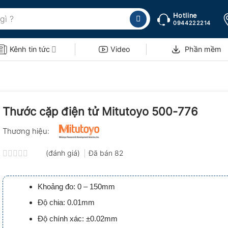
Hotline
0944222214
Kênh tin tức
Video
Phần mềm
Thước cặp điện tử Mitutoyo 500-776
Thương hiệu:
(đánh giá)
Đã bán
82
Được
xếp
hạng
Khoảng đo: 0 – 150mm
0.0
5
Độ chia: 0.01mm
sao
Độ chính xác: ±0.02mm