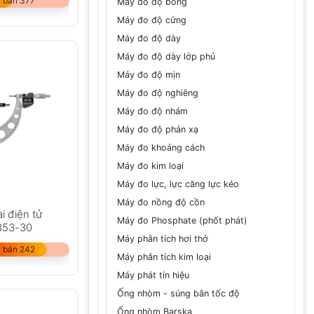
 bán 377
Máy đo độ bóng
Máy đo độ cứng
Máy đo độ dày
Máy đo độ dày lớp phủ
Máy đo độ mịn
Máy đo độ nghiêng
Máy đo độ nhám
Máy đo độ phản xạ
Máy đo khoảng cách
Máy đo kim loại
Máy đo lực, lực căng lực kéo
Máy đo nồng độ cồn
i điện tử
Máy đo Phosphate (phốt phát)
353-30
Máy phân tích hơi thở
 bán 242
Máy phân tích kim loại
Máy phát tín hiệu
Ống nhòm - súng bắn tốc độ
Ống nhòm Barska