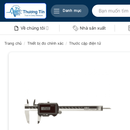
Bỏ
Tìm
qua
Danh mục
kiếm:
nội
dung
Về chúng tôi
Nhà sản xuất
Trang chủ
/
Thiết bị đo chính xác
/
Thước cặp điện tử