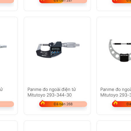
Đã bán 287
Đã
tử
Panme đo ngoài điện tử
Panme đo ngoà
Mitutoyo 293-344-30
Mitutoyo 293-
Đã bán 268
Đã