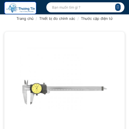
Bỏ
Tìm
kiếm:
qua
nội
Trang chủ
/
Thiết bị đo chính xác
/
Thước cặp điện tử
dung