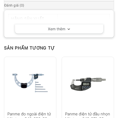
Đánh giá (0)
HÃNG SẢN XUẤT
Mitutoyo – Nhật Bản
Xem thêm
SẢN PHẨM TƯƠNG TỰ
Panme đo ngoài điện tử
Panme điện tử đầu nhọn