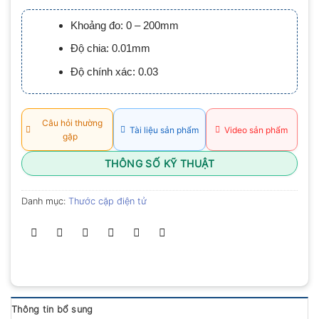
xếp
hạng
Khoảng đo: 0 – 200mm
0.0
5
Độ chia: 0.01mm
sao
Độ chính xác: 0.03
Câu hỏi thường
Tài liệu sản phẩm
Video sản phẩm
gặp
THÔNG SỐ KỸ THUẬT
Danh mục:
Thước cặp điện tử
Thông tin bổ sung