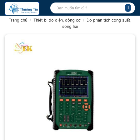
Bỏ
Tìm
kiếm:
qua
nội
Trang chủ
/
Thiết bị đo điện, động cơ
/
Đo phân tích công suất,
dung
sóng hài