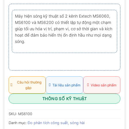
xếp
hạng
0.0
Máy hiện sóng kỹ thuật số 2 kênh Extech MS6060,
5
sao
MS6100 và MS6200 có thiết lập tự động một chạm
giúp tối ưu hóa vị trí, phạm vi, cơ sở thời gian và kích
hoạt để đảm bảo hiển thị ổn định hầu như mọi dạng
sóng.
Câu hỏi thường
Tài liệu sản phẩm
Video sản phẩm
gặp
THÔNG SỐ KỸ THUẬT
SKU:
MS6100
Danh mục:
Đo phân tích công suất, sóng hài