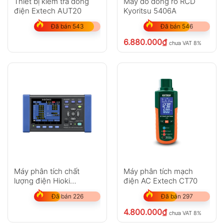
Thiết bị kiểm tra dòng
Máy đo dòng rò RCD
điện Extech AUT20
Kyoritsu 5406A
Đã bán 543
Đã bán 546
6.880.000
₫
chưa VAT 8%
Máy phân tích chất
Máy phân tích mạch
lượng điện Hioki
điện AC Extech CT70
PW3360-21
Đã bán 226
Đã bán 297
4.800.000
₫
chưa VAT 8%