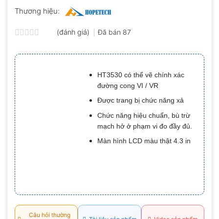
Thương hiệu:
(đánh giá)
Đã bán
87
Được
xếp
hạng
0.0
HT3530 có thể vẽ chính xác
5
sao
đường cong VI / VR
Được trang bị chức năng xả
Chức năng hiệu chuẩn, bù trừ
mạch hở ở phạm vi đo đầy đủ.
Màn hình LCD màu thật 4.3 in
Câu hỏi thường