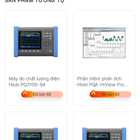
SẢN PHẨM TƯƠNG TỰ
Máy đo chất lượng điện
Phần mềm phân tích
Hioki PQ3100-94
Hioki PQA-HiView Pro
9624-50
Đã bán 69
Đã bán 93