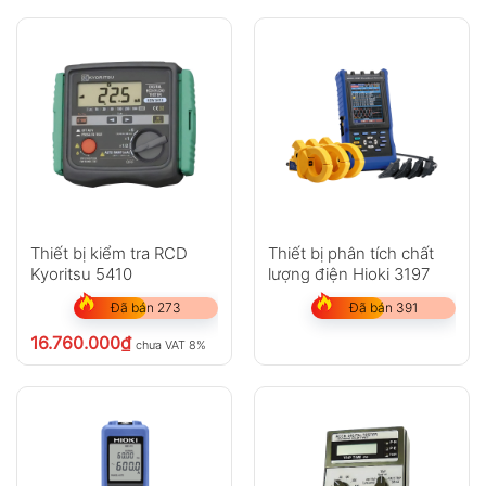
Thiết bị kiểm tra RCD
Thiết bị phân tích chất
Kyoritsu 5410
lượng điện Hioki 3197
Đã bán 273
Đã bán 391
16.760.000
₫
chưa VAT 8%