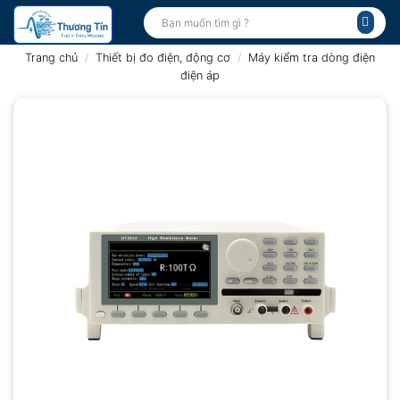
Bỏ
Tìm
kiếm:
qua
nội
Trang chủ
/
Thiết bị đo điện, động cơ
/
Máy kiểm tra dòng điện
dung
điện áp