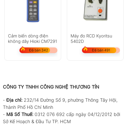
Cảm biến dòng điện
Máy đo RCD Kyoritsu
không dây Hioki CM7291
5402D
Đã bán 342
Đã bán 491
CÔNG TY TNHH CÔNG NGHỆ THƯƠNG TÍN
-
Địa chỉ:
232/14 Đường Số 9, phường Thông Tây Hội,
Thành Phố Hồ Chí Minh
-
Mã Số Thuế:
0312 076 692 cấp ngày 04/12/2012 bởi
Sở Kế Hoạch & Đầu Tư TP. HCM