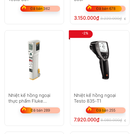
Đã bán 362
Đã bán 678
3.150.000
₫
3.220.000
₫
chưa 
-2%
Nhiệt kế hồng ngoại
Nhiệt kế hồng ngoại
thực phẩm Fluke
Testo 835-T1
FoodPro Plus
Đã bán 289
Đã bán 255
7.920.000
₫
8.080.000
₫
chưa 