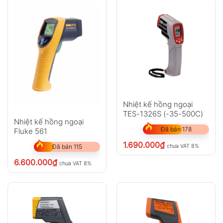
Nhiệt kế hồng ngoại
TES-1326S (-35-500C)
Nhiệt kế hồng ngoại
Đã bán 178
Fluke 561
1.690.000
₫
chưa VAT 8%
Đã bán 115
6.600.000
₫
chưa VAT 8%