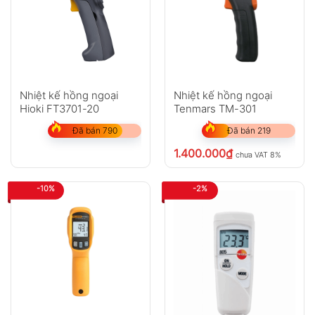
Nhiệt kế hồng ngoại
Nhiệt kế hồng ngoại
Hioki FT3701-20
Tenmars TM-301
Đã bán 790
Đã bán 219
1.400.000
₫
chưa VAT 8%
-10%
-2%