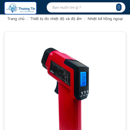
Bỏ
Tìm
kiếm:
qua
nội
Trang chủ
/
Thiết bị đo nhiệt độ và độ ẩm
/
Nhiệt kế hồng ngoại
dung