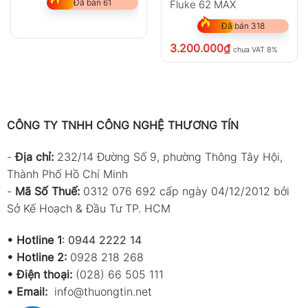
Đã bán 61
Fluke 62 MAX
Đã bán 318
3.200.000
₫
chưa VAT 8%
CÔNG TY TNHH CÔNG NGHỆ THƯƠNG TÍN
-
Địa chỉ:
232/14 Đường Số 9, phường Thông Tây Hội,
Thành Phố Hồ Chí Minh
-
Mã Số Thuế:
0312 076 692 cấp ngày 04/12/2012 bởi
Sở Kế Hoạch & Đầu Tư TP. HCM
•
Hotline 1
:
0944 2222 14
•
Hotline 2:
0928 218 268
• Điện thoại:
(028) 66 505 111
•
Email:
info@thuongtin.net