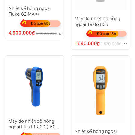
Nhiệt kế hồng ngoại
Fluke 62 MAX+
Máy đo nhiệt độ hồng
Đã bán 506
ngoại Testo 805
4.600.000
₫
5.100.000
₫
chưa VAT 8%
Đã bán 139
1.640.000
₫
1.670.000
₫
chưa V
Máy đo nhiệt độ hồng
ngoại Flus IR-820 (-50 ~
Nhiệt kế hồng ngoại
500?C)