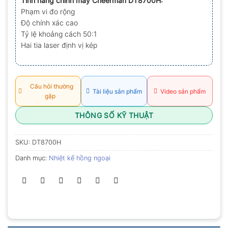
Tính năng chính máy Cheerman DT8700H:
0.0
Phạm vi đo rộng
5
sao
Độ chính xác cao
Tỷ lệ khoảng cách 50:1
Hai tia laser định vị kép
Câu hỏi thường
Tài liệu sản phẩm
Video sản phẩm
gặp
THÔNG SỐ KỸ THUẬT
SKU:
DT8700H
Danh mục:
Nhiệt kế hồng ngoại