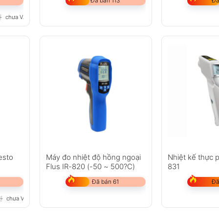
Đã bán 113
Đã
₫
chưa VAT 8%
esto
Máy đo nhiệt độ hồng ngoại
Nhiệt kế thực 
Flus IR-820 (-50 ~ 500?C)
831
Đã bán 61
Đã
₫
chưa VAT 8%