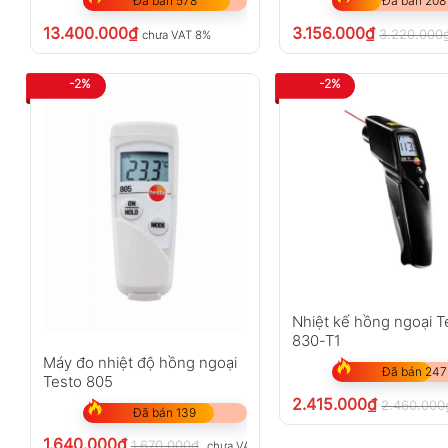
Đã bán 578
Đã bán 208
13.400.000
₫
3.156.000
₫
3.220.000
chưa VAT 8%
-2%
-2%
Nhiệt kế hồng ngoại T
830-T1
Máy đo nhiệt độ hồng ngoại
Đã bán 247
Testo 805
2.415.000
₫
2.460.000
Đã bán 139
1.640.000
₫
1.670.000
₫
chưa VAT 8%