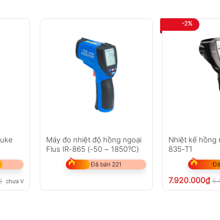
-2%
luke
Máy đo nhiệt độ hồng ngoại
Nhiệt kế hồng 
Flus IR-865 (-50 ~ 1850?C)
835-T1
Đã bán 221
Đã
7.920.000
₫
₫
8.
chưa VAT 8%