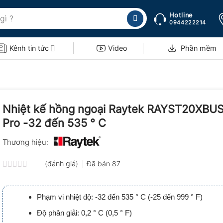
Hotline
0944222214
Kênh tin tức
Video
Phần mềm
Nhiệt kế hồng ngoại Raytek RAYST20XBU
Pro -32 đến 535 ° C
Thương hiệu:
(đánh giá)
Đã bán
87
Được
xếp
hạng
Phạm vi nhiệt độ: -32 đến 535 ° C (-25 đến 999 ° F)
0.0
5
Độ phân giải: 0,2 ° C (0,5 ° F)
sao