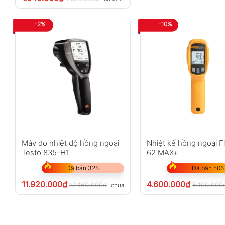
-2%
-10%
Máy đo nhiệt độ hồng ngoại
Nhiệt kế hồng ngoại F
Testo 835-H1
62 MAX+
Đã bán 328
Đã bán 506
11.920.000
₫
4.600.000
₫
12.160.000
₫
5.100.000
chưa VAT 8%