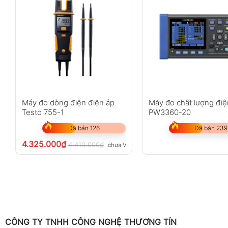
Máy đo dòng điện điện áp
Máy đo chất lượng điệ
Testo 755-1
PW3360-20
Đã bán 126
Đã bán 239
4.325.000
₫
4.410.000
₫
chưa VAT 8%
CÔNG TY TNHH CÔNG NGHỆ THƯƠNG TÍN