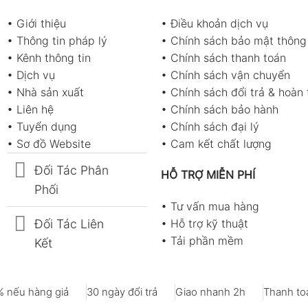
•
Giới thiệu
•
Điều khoản dịch vụ
•
Thông tin pháp lý
•
Chính sách bảo mật thông 
•
Kênh thông tin
•
Chính sách thanh toán
•
Dịch vụ
•
Chính sách vận chuyển
•
Nhà sản xuất
•
Chính sách đổi trả & hoàn 
•
Liên hệ
•
Chính sách bảo hành
•
Tuyển dụng
•
Chính sách đại lý
•
Sơ đồ Website
•
Cam kết chất lượng
Đối Tác Phân
HỖ TRỢ MIỄN PHÍ
Phối
•
Tư vấn mua hàng
Đối Tác Liên
•
Hỗ trợ kỹ thuật
•
Tải phần mềm
Kết
 nếu hàng giả
30 ngày đổi trả
Giao nhanh 2h
Thanh toá