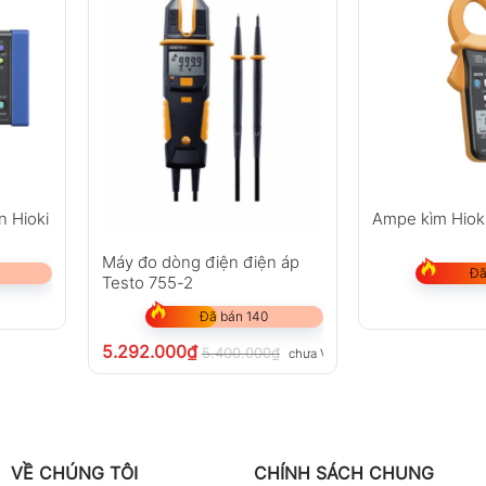
n Hioki
Ampe kìm Hiok
Máy đo dòng điện điện áp
Đã
Testo 755-2
Đã bán 140
5.292.000
₫
5.400.000
₫
chưa VAT 8%
VỀ CHÚNG TÔI
CHÍNH SÁCH CHUNG