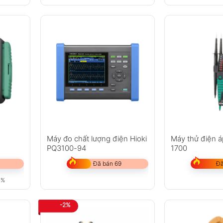
Máy đo chất lượng điện Hioki
Máy thử điện á
PQ3100-94
1700
Đã bán 69
Đã
8%
-2%