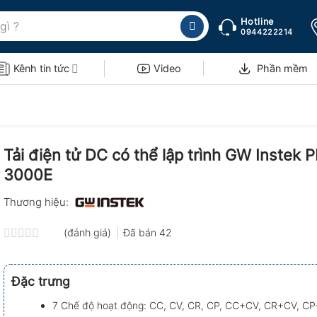
Hotline
0944222214
Kênh tin tức
Video
Phần mềm
Tải điện tử DC có thể lập trình GW Instek P
3000E
Thương hiệu:
(đánh giá)
Đã bán
42
Được
xếp
hạng
Đặc trưng
0.0
5
7 Chế độ hoạt động: CC, CV, CR, CP, CC+CV, CR+CV, C
sao