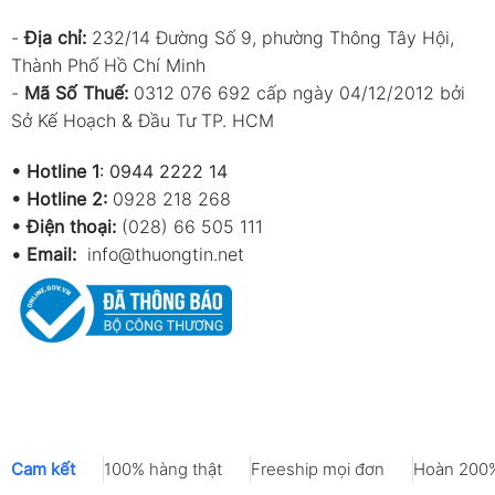
-
Địa chỉ:
232/14 Đường Số 9, phường Thông Tây Hội,
Thành Phố Hồ Chí Minh
-
Mã Số Thuế:
0312 076 692 cấp ngày 04/12/2012 bởi
Sở Kế Hoạch & Đầu Tư TP. HCM
•
Hotline 1
:
0944 2222 14
•
Hotline 2:
0928 218 268
• Điện thoại:
(028) 66 505 111
•
Email:
info@thuongtin.net
Cam kết
100% hàng thật
Freeship mọi đơn
Hoàn 200%