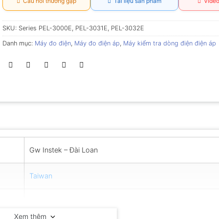
Câu hỏi thường gặp
Tài liệu sản phẩm
Video
SKU:
Series PEL-3000E, PEL-3031E, PEL-3032E
Danh mục:
Máy đo điện
,
Máy đo điện áp
,
Máy kiểm tra dòng điện điện áp
Gw Instek – Đài Loan
Taiwan
12 tháng
Xem thêm