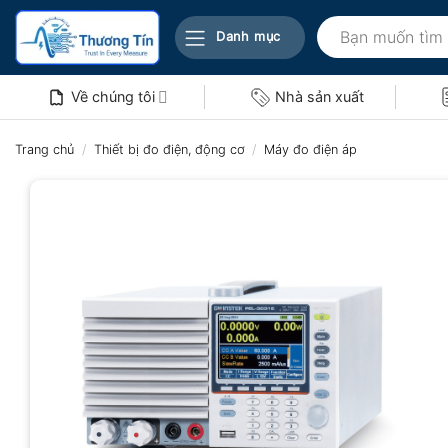
Bỏ
Tìm
qua
Danh mục
kiếm:
nội
dung
Về chúng tôi
Nhà sản xuất
Trang chủ
/
Thiết bị đo điện, động cơ
/
Máy đo điện áp