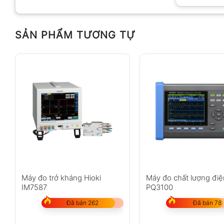
SẢN PHẨM TƯƠNG TỰ
Máy đo trở kháng Hioki
Máy đo chất lượng điệ
IM7587
PQ3100
Đã bán 262
Đã bán 78