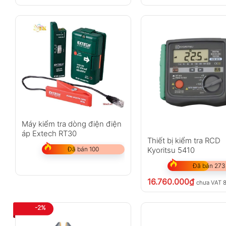
Máy kiểm tra dòng điện điện
áp Extech RT30
Thiết bị kiểm tra RCD
Đã bán 100
Kyoritsu 5410
Đã bán 273
16.760.000
₫
chưa VAT 
-2%